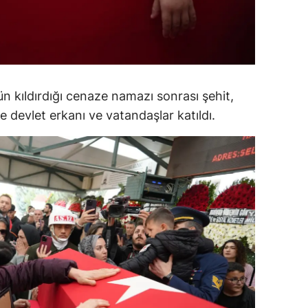
amsun
irt
inop
n kıldırdığı cenaze namazı sonrası şehit,
ivas
e devlet erkanı ve vatandaşlar katıldı.
ekirdağ
okat
rabzon
unceli
anlıurfa
şak
an