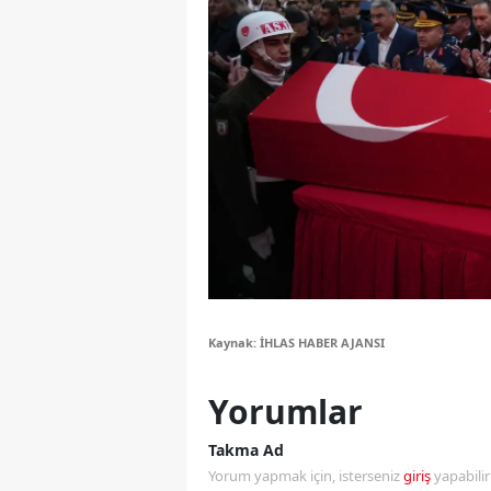
Y
K
Ki
O
D
Kaynak: İHLAS HABER AJANSI
Yorumlar
Takma Ad
Yorum yapmak için, isterseniz
giriş
yapabili