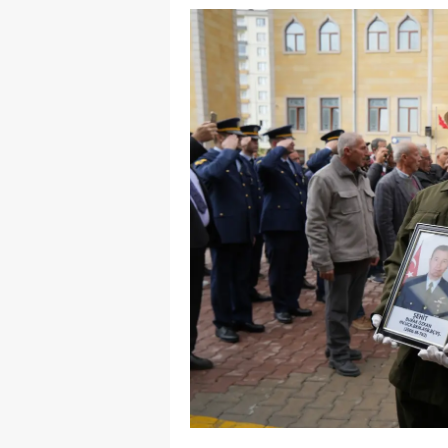
E
E
E
E
E
G
G
G
H
H
I