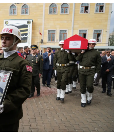
dirne
lazığ
rzincan
rzurum
skişehir
aziantep
iresun
ümüşhane
akkari
atay
sparta