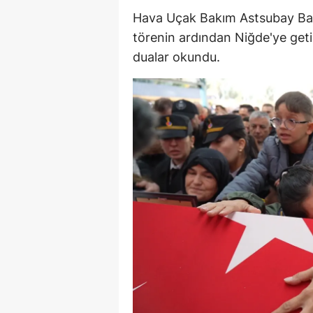
Hava Uçak Bakım Astsubay Baş
M
törenin ardından Niğde'ye getir
İ
dualar okundu.
İ
K
K
K
Kı
K
K
K
K