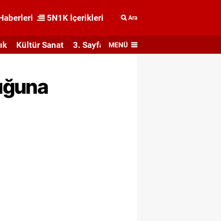
Haberleri
5N1K İçerikleri
Ara
ık
Kültür Sanat
3. Sayfa
MENÜ
luğuna