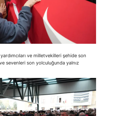
ozgat
onguldak
ksaray
ayburt
araman
yardımcıları ve milletvekilleri şehide son
ırıkkale
 ve sevenleri son yolculuğunda yalnız
atman
ırnak
artın
rdahan
ğdır