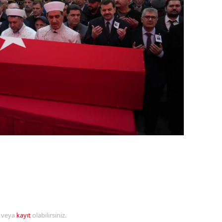
alova
arabük
lis
smaniye
üzce
r veya
kayıt
olabilirsiniz.