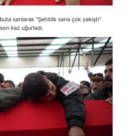
alatya
buta sarılarak "Şehitlik sana çok yakıştı"
anisa
 son kez uğurladı.
ahramanmaraş
ardin
uğla
uş
evşehir
iğde
rdu
ize
akarya