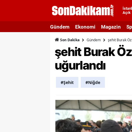
İstan
Açık
A
Gündem
Ekonomi
Magazin
Sp
A
Gündem
şehit Burak Öz
Son Dakika
A
şehit Burak Ö
A
uğurlandı
A
A
#Şehit
#Niğde
A
A
A
B