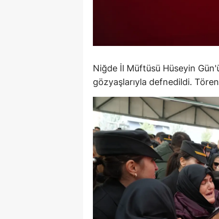
S
Si
S
Niğde İl Müftüsü Hüseyin Gün'ü
S
gözyaşlarıyla defnedildi. Tören
T
T
T
T
Ş
U
V