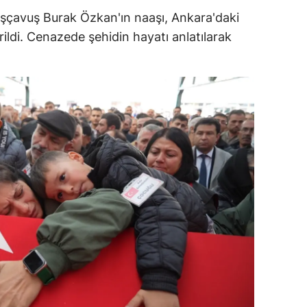
çavuş Burak Özkan'ın naaşı, Ankara'daki
ersin
ildi. Cenazede şehidin hayatı anlatılarak
stanbul
zmir
ars
astamonu
ayseri
rklareli
ırşehir
ocaeli
onya
ütahya