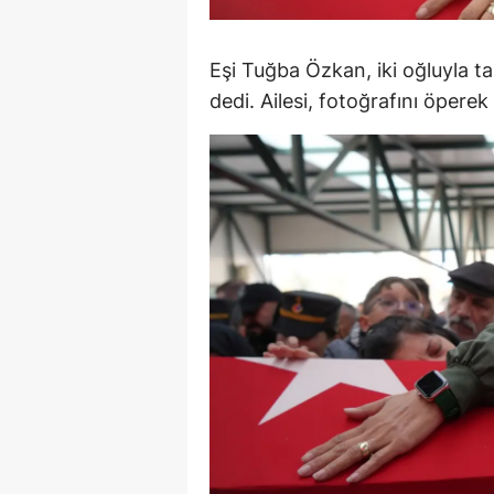
M
Eşi Tuğba Özkan, iki oğluyla ta
M
dedi. Ailesi, fotoğrafını öperek
K
M
M
M
N
N
O
R
S