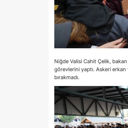
Y
Z
A
B
K
Niğde Valisi Cahit Çelik, bakan 
K
görevlerini yaptı. Askeri erkan
bırakmadı.
B
Ş
B
A
I