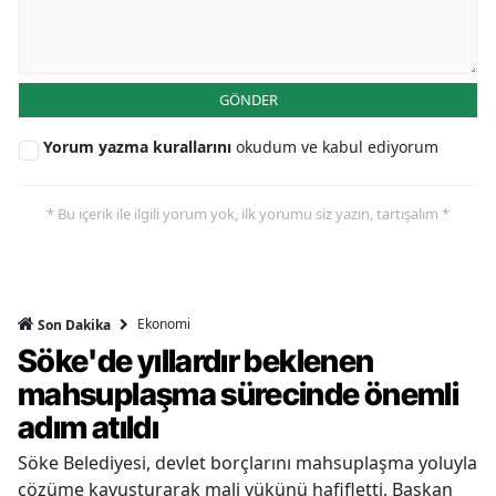
GÖNDER
Yorum yazma kurallarını
okudum ve kabul ediyorum
* Bu içerik ile ilgili yorum yok, ilk yorumu siz yazın, tartışalım *
Ekonomi
Son Dakika
Söke'de yıllardır beklenen
mahsuplaşma sürecinde önemli
adım atıldı
Söke Belediyesi, devlet borçlarını mahsuplaşma yoluyla
çözüme kavuşturarak mali yükünü hafifletti. Başkan