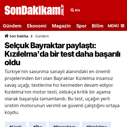
Ara
Gündem
Ekonomi
Magazin
Spor
Bilim ve Teknolo
MENÜ
Gündem
Son Dakika
Selçuk Bayraktar paylaştı:
Kızılelma'da bir test daha başarılı
oldu
Türkiye'nin savunma sanayii alanındaki en önemli
projelerinden biri olan Bayraktar Kızılelma insansız
savaş uçağı, testlerine hız kesmeden devam ediyor.
Kızılelma'nın motor testi, oldukça kritik bir aşama
olarak başarıyla tamamlandı. Bu test, uçağın yerli
üretim motorunun verimli ve güvenli çalıştığını ortaya
koydu.
#Uçak
#İha
#Bayraktar
#Kızılelma