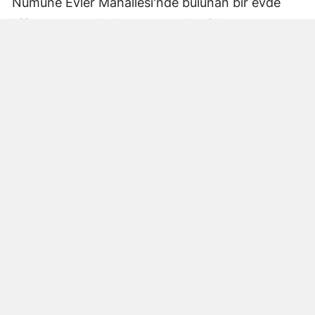
Numune Evler Mahallesi'nde bulunan bir evde
bilinmeyen nedenle yangın çıktı. Olay,
çevredekiler tarafından fark edilerek yetkililere
bildirildi.
Hatay Büyükşehir Belediyesi'ne bağlı itfaiye
ekipleri hızla olay yerine ulaştı. Yangın,