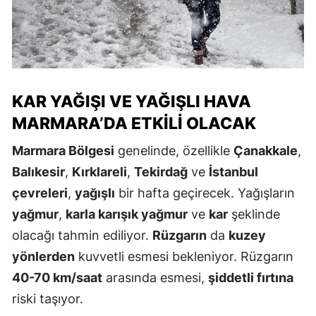
KAR YAĞIŞI VE YAĞIŞLI HAVA
MARMARA’DA ETKILI OLACAK
Marmara Bölgesi
genelinde, özellikle
Çanakkale
,
Balıkesir
,
Kırklareli
,
Tekirdağ
ve
İstanbul
çevreleri
,
yağışlı
bir hafta geçirecek. Yağışların
yağmur
,
karla karışık yağmur
ve
kar
şeklinde
olacağı tahmin ediliyor.
Rüzgarın
da
kuzey
yönlerden
kuvvetli esmesi bekleniyor. Rüzgarın
40-70 km/saat
arasında esmesi,
şiddetli fırtına
riski taşıyor.