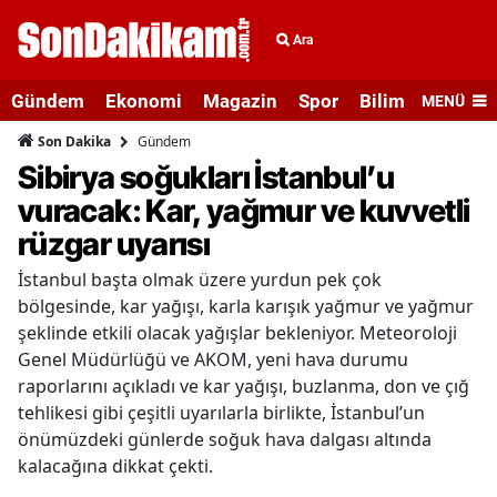
Ara
Gündem
Ekonomi
Magazin
Spor
Bilim ve Teknolo
MENÜ
Gündem
Son Dakika
Sibirya soğukları İstanbul’u
vuracak: Kar, yağmur ve kuvvetli
rüzgar uyarısı
İstanbul başta olmak üzere yurdun pek çok
bölgesinde, kar yağışı, karla karışık yağmur ve yağmur
şeklinde etkili olacak yağışlar bekleniyor. Meteoroloji
Genel Müdürlüğü ve AKOM, yeni hava durumu
raporlarını açıkladı ve kar yağışı, buzlanma, don ve çığ
tehlikesi gibi çeşitli uyarılarla birlikte, İstanbul’un
önümüzdeki günlerde soğuk hava dalgası altında
kalacağına dikkat çekti.