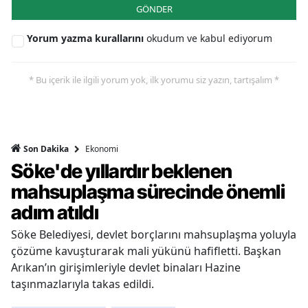
GÖNDER
Yorum yazma kurallarını
okudum ve kabul ediyorum
* Bu içerik ile ilgili yorum yok, ilk yorumu siz yazın, tartışalım *
Ekonomi
Son Dakika
Söke'de yıllardır beklenen
mahsuplaşma sürecinde önemli
adım atıldı
Söke Belediyesi, devlet borçlarını mahsuplaşma yoluyla
çözüme kavuşturarak mali yükünü hafifletti. Başkan
Arıkan’ın girişimleriyle devlet binaları Hazine
taşınmazlarıyla takas edildi.