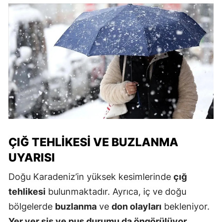
ÇIĞ TEHLIKESI VE BUZLANMA
UYARISI
Doğu Karadeniz’in yüksek kesimlerinde
çığ
tehlikesi
bulunmaktadır. Ayrıca, iç ve doğu
bölgelerde
buzlanma
ve
don olayları
bekleniyor.
Yer yer sis ve pus durumu da öngörülüyor.