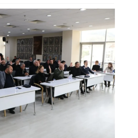
alova
arabük
lis
smaniye
üzce