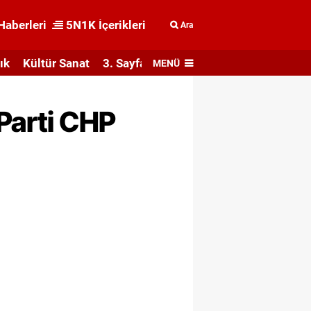
Haberleri
5N1K İçerikleri
Ara
ık
Kültür Sanat
3. Sayfa
MENÜ
 Parti CHP