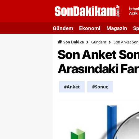
İstan
Açık
A
Gündem
Ekonomi
Magazin
Sp
A
Gündem
Son Anket Sonu
Son Dakika
A
Son Anket Sonu
A
Arasındaki Far
A
A
#Anket
#Sonuç
A
A
A
B