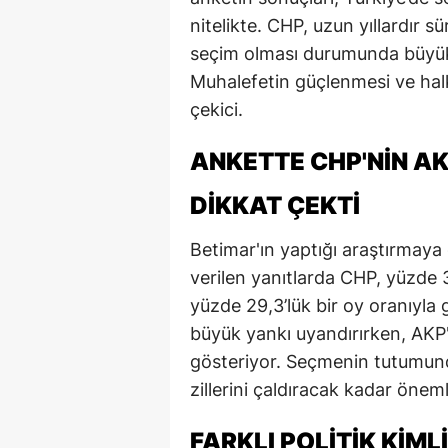
E
nitelikte. CHP, uzun yıllardır 
seçim olması durumunda büyük 
E
Muhalefetin güçlenmesi ve hal
E
çekici.
E
ANKETTE CHP'NIN AK
E
DIKKAT ÇEKTI
G
Betimar'ın yaptığı araştırmaya
G
verilen yanıtlarda CHP, yüzde 3
yüzde 29,3’lük bir oy oranıyla 
G
büyük yankı uyandırırken, AKP
H
gösteriyor. Seçmenin tutumund
zillerini çaldıracak kadar öneml
H
I
FARKLI POLITIK KIML