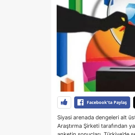
B
B
Bi
B
B
B
Ç
Ç
Facebook'ta Paylaş
Ç
Siyasi arenada dengeleri alt üs
D
Araştırma Şirketi tarafından y
D
anketin sonuçları, Türkiye’de s