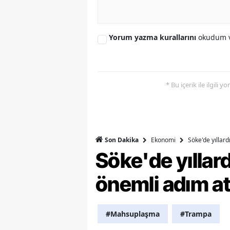
Y
Yorum yazma kurallarını
okudum v
Z
A
B
* Bu içerik ile ilgili 
K
K
Ekonomi
Söke'de yıllar
Son Dakika
B
Söke'de yılla
Ş
önemli adım at
B
A
#Mahsuplaşma
#Trampa
I