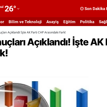
26
°
bul
Son Dakika 
dana
or
Bilim ve Teknoloji
Asayiş
Eğitim
Politika
Sağl
dıyaman
çları Açıklandı! İşte AK Parti CHP Arasındaki Fark!
fyonkarahisar
çları Açıklandı! İşte AK
ğrı
k!
masya
nkara
ntalya
rtvin
ydın
alıkesir