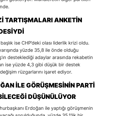
inde.
alatya
anisa
IZI TARTIŞMALARI ANKETIN
ahramanmaraş
DESIYDI
ardin
aşlık ise CHP’deki olası liderlik krizi oldu.
yarışında yüzde 35,8 ile önde olduğu
uğla
ın desteklediği adaylar arasında rekabetin
uş
nun ise yüzde 4,3 gibi düşük bir destek
evşehir
değişim rüzgarlarını işaret ediyor.
iğde
ĞAN ILE GÖRÜŞMESININ PARTI
rdu
ABILECEĞI DÜŞÜNÜLÜYOR
ize
hurbaşkanı Erdoğan ile yaptığı görüşmenin
akarya
ayacağı sorulduğunda, yüzde 35,1’lik bir