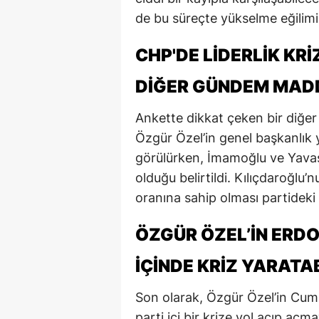
de bu süreçte yükselme eğilim
M
M
CHP'DE LIDERLIK KR
K
DIĞER GÜNDEM MAD
M
Ankette dikkat çeken bir diğer b
Özgür Özel’in genel başkanlık 
M
görülürken, İmamoğlu ve Yavaş’
M
olduğu belirtildi. Kılıçdaroğlu’
N
oranına sahip olması partideki 
N
ÖZGÜR ÖZEL’IN ERDO
O
IÇINDE KRIZ YARAT
R
Son olarak, Özgür Özel’in Cum
S
parti içi bir krize yol açıp açm