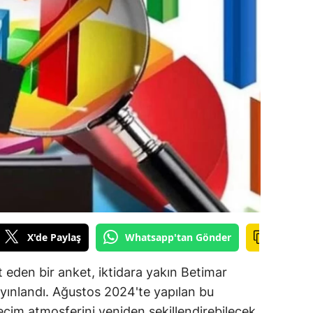
ilecik
ingöl
tlis
olu
urdur
ursa
anakkale
ankırı
X'de Paylaş
Whatsapp'tan Gönder
orum
t eden bir anket, iktidara yakın Betimar
enizli
ayınlandı. Ağustos 2024'te yapılan bu
iyarbakır
eçim atmosferini yeniden şekillendirebilecek