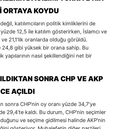
ersin
INI ORTAYA KOYDU
stanbul
eğil, katılımcıların politik kimliklerini de
üzde 12,5 ile katılım gösterirken, İslamcı ve
zmir
3 ve 21,1'lik oranlarda olduğu görüldü.
ars
 24,8 gibi yüksek bir orana sahip. Bu
astamonu
k yapılarının nasıl şekillendiğini net bir
ayseri
ILDIKTAN SONRA CHP VE AKP
rklareli
CE AÇILDI
ırşehir
ocaeli
an sonra CHP’nin oy oranı yüzde 34,7'ye
zde 29,4’te kaldı. Bu durum, CHP’nin seçimler
onya
olduğunu ve seçime gidilmesi halinde AKP’nin
ütahya
eğini gösteriyor. Muhalefetin diğer partileri