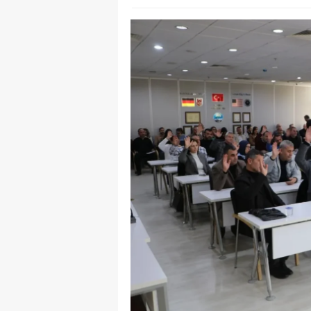
Y
K
Ki
O
D