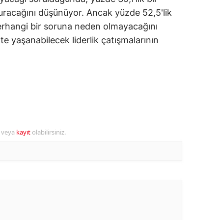
racağını düşünüyor. Ancak yüzde 52,5'lik
amsun
erhangi bir soruna neden olmayacağını
irt
kte yaşanabilecek liderlik çatışmalarının
inop
ivas
ekirdağ
okat
r veya
kayıt
olabilirsiniz.
rabzon
unceli
anlıurfa
şak
an