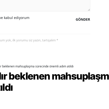
ozgat
e kabul ediyorum
onguldak
GÖNDER
ksaray
ayburt
yorum yok, ilk yorumu siz yazın, tartışalım *
araman
ırıkkale
dır beklenen mahsuplaşma sürecinde önemli adım atıldı
atman
rdır beklenen mahsuplaş
ırnak
ıldı
artın
rdahan
ğdır