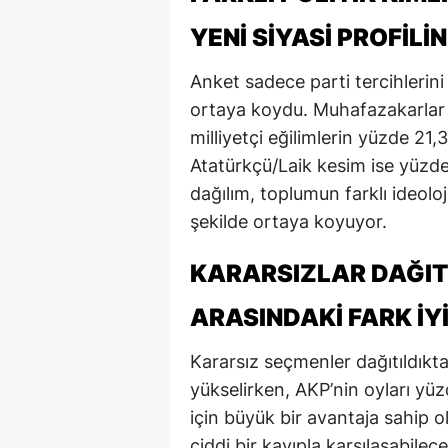
M
YENI SIYASI PROFIL
İ
Anket sadece parti tercihlerini d
ortaya koydu. Muhafazakarlar y
İ
milliyetçi eğilimlerin yüzde 21,
K
Atatürkçü/Laik kesim ise yüzde
K
dağılım, toplumun farklı ideoloji
şekilde ortaya koyuyor.
K
KARARSIZLAR DAĞIT
Kı
ARASINDAKI FARK IYI
K
K
Kararsız seçmenler dağıtıldıkt
yükselirken, AKP’nin oyları yü
K
için büyük bir avantaja sahip 
K
ciddi bir kayıpla karşılaşabilec