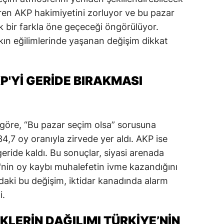
dirne
süren AKP hakimiyetini zorluyor ve bu pazar
bir farkla öne geçeceği öngörülüyor.
lazığ
kın eğilimlerinde yaşanan değişim dikkat
rzincan
rzurum
P'YI GERIDE BIRAKMASI
skişehir
aziantep
 göre, “Bu pazar seçim olsa” sorusuna
iresun
4,7 oy oranıyla zirvede yer aldı. AKP ise
geride kaldı. Bu sonuçlar, siyasi arenada
ümüşhane
'nin oy kaybı muhalefetin ivme kazandığını
akkari
aki bu değişim, iktidar kanadında alarm
i.
atay
sparta
IKLERIN DAĞILIMI TÜRKIYE’NIN