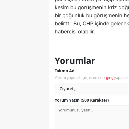
kesim bu görüşmenin kriz doğu
S
bir çoğunluk bu görüşmenin h
Si
belirtti. Bu, CHP içinde gelece
habercisi olabilir.
S
S
T
Yorumlar
T
Takma Ad
Yorum yapmak için, isterseniz
giriş
yapabili
T
T
Yorum Yazın (500 Karakter)
Ş
U
V