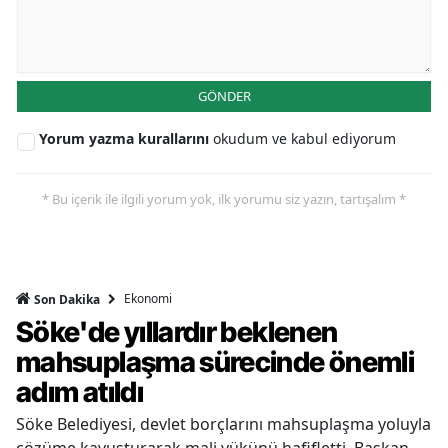
GÖNDER
Yorum yazma kurallarını
okudum ve kabul ediyorum
* Bu içerik ile ilgili yorum yok, ilk yorumu siz yazın, tartışalım *
Ekonomi
Son Dakika
Söke'de yıllardır beklenen
mahsuplaşma sürecinde önemli
adım atıldı
Söke Belediyesi, devlet borçlarını mahsuplaşma yoluyla
çözüme kavuşturarak mali yükünü hafifletti. Başkan