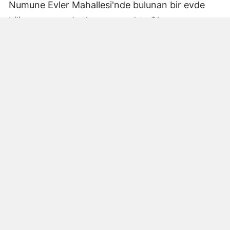
Numune Evler Mahallesi'nde bulunan bir evde
bilinmeyen nedenle yangın çıktı. Olay,
çevredekiler tarafından fark edilerek yetkililere
bildirildi.
Hatay Büyükşehir Belediyesi'ne bağlı itfaiye
ekipleri hızla olay yerine ulaştı. Yangın,