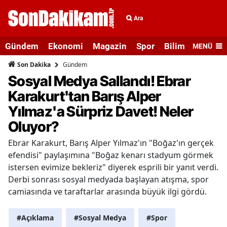
Ara
Gündem
Ekonomi
Magazin
Spor
Bilim ve Teknolo
MENÜ
Gündem
Son Dakika
Sosyal Medya Sallandı! Ebrar
Karakurt'tan Barış Alper
Yılmaz'a Sürpriz Davet! Neler
Oluyor?
Ebrar Karakurt, Barış Alper Yılmaz'ın "Boğaz'ın gerçek
efendisi" paylaşımına "Boğaz kenarı stadyum görmek
istersen evimize bekleriz" diyerek esprili bir yanıt verdi.
Derbi sonrası sosyal medyada başlayan atışma, spor
camiasında ve taraftarlar arasında büyük ilgi gördü.
#Açıklama
#Sosyal Medya
#Spor