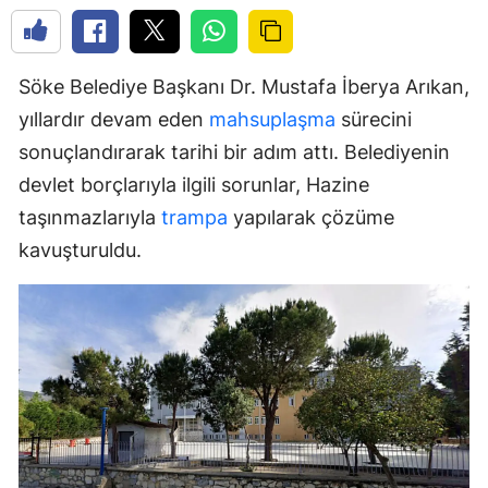
Söke Belediye Başkanı Dr. Mustafa İberya Arıkan,
yıllardır devam eden
mahsuplaşma
sürecini
sonuçlandırarak tarihi bir adım attı. Belediyenin
devlet borçlarıyla ilgili sorunlar, Hazine
taşınmazlarıyla
trampa
yapılarak çözüme
kavuşturuldu.