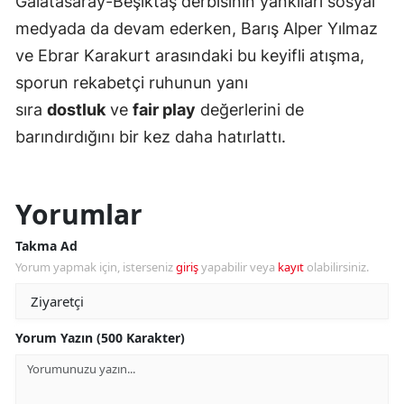
Galatasaray-Beşiktaş derbisinin yankıları sosyal
medyada da devam ederken, Barış Alper Yılmaz
ve Ebrar Karakurt arasındaki bu keyifli atışma,
sporun rekabetçi ruhunun yanı
sıra
dostluk
ve
fair play
değerlerini de
barındırdığını bir kez daha hatırlattı.
Yorumlar
Takma Ad
Yorum yapmak için, isterseniz
giriş
yapabilir veya
kayıt
olabilirsiniz.
Yorum Yazın (500 Karakter)