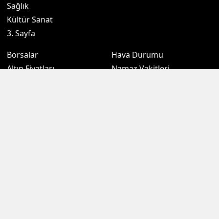
Sağlık
Kültür Sanat
3. Sayfa
Borsalar
Hava Durumu
Altın Fiyatları
Namaz Vakitleri
Döviz Fiyatları
Puan Durumu
Kripto Paralar
Eczaneler
Sondakikam.com.tr, Türkiye ve dünya gündeminden son dakika
haberleri, gündemden haberleri, ekonomi, siyaset, spor, kamu gibi
birçok kategoride zengin içeriği okurlarına sunmaktadır. İçeriklerinin
tamamı telif hakkı ile korunmaktadır. İzin alınmadan ve kaynak
gösterilerek dahi alıntı yapılamaz, kopyalanamaz ve başka
platformlarda yayınlanamaz. Aksi halde kanuni yaptırımları
beraberinde getirir.
RSS
Copyright © 2026 . Her hakkı saklıdır.