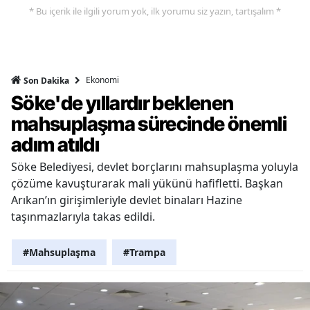
* Bu içerik ile ilgili yorum yok, ilk yorumu siz yazın, tartışalım *
Ekonomi
Son Dakika
Söke'de yıllardır beklenen
mahsuplaşma sürecinde önemli
adım atıldı
Söke Belediyesi, devlet borçlarını mahsuplaşma yoluyla
çözüme kavuşturarak mali yükünü hafifletti. Başkan
Arıkan’ın girişimleriyle devlet binaları Hazine
taşınmazlarıyla takas edildi.
#Mahsuplaşma
#Trampa