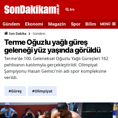
Ara
Gündem
Ekonomi
Magazin
Spor
Bilim ve Teknolo
MENÜ
Gündem
Son Dakika
Terme Oğuzlu yağlı güreş
geleneği yüz yaşında görüldü
Terme'de 100. Geleneksel Oğuzlu Yağlı Güreşleri 162
pehlivanın katılımıyla gerçekleştirildi. Olimpiyat
Şampiyonu Hasan Gemici'nin adı spor kompleksine
verildi.
#Güreş
#Olimpiyat