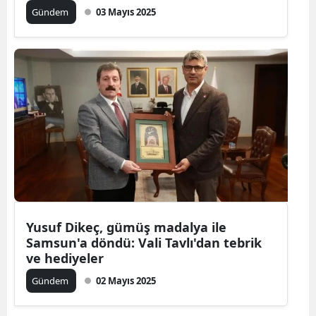
hedefliyor
Gündem
03 Mayıs 2025
Yusuf Dikeç, gümüş madalya ile
Samsun'a döndü: Vali Tavlı'dan tebrik
ve hediyeler
Gündem
02 Mayıs 2025