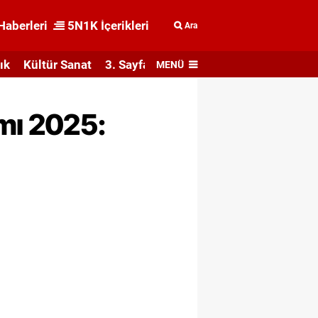
Haberleri
5N1K İçerikleri
Ara
ık
Kültür Sanat
3. Sayfa
MENÜ
ımı 2025: