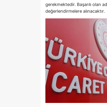
gerekmektedir. Başarılı olan ada
Y
değerlendirmelere alınacaktır.
K
Ki
O
D