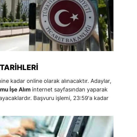
amsun
irt
inop
ivas
ekirdağ
TARIHLERI
okat
hine kadar online olarak alınacaktır. Adaylar,
rabzon
amu İşe Alım
internet sayfasından yaparak
ayacaklardır. Başvuru işlemi, 23:59'a kadar
unceli
anlıurfa
şak
an