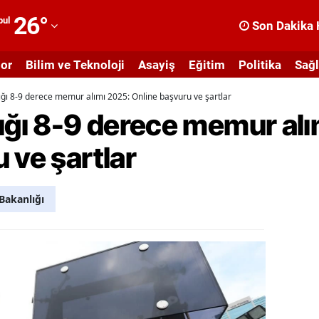
26
°
bul
Son Dakika 
dana
or
Bilim ve Teknoloji
Asayiş
Eğitim
Politika
Sağl
dıyaman
ığı 8-9 derece memur alımı 2025: Online başvuru ve şartlar
fyonkarahisar
ığı 8-9 derece memur al
ğrı
 ve şartlar
masya
nkara
Bakanlığı
ntalya
rtvin
ydın
alıkesir