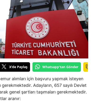
ilecik
ingöl
tlis
olu
urdur
ursa
anakkale
X'de Paylaş
Whatsapp'tan Gönder
ankırı
memur alımları için başvuru yapmak isteyen
orum
 gerekmektedir. Adayların, 657 sayılı Devlet
ak genel şartları taşımaları gerekmektedir.
enizli
lar aranır:
iyarbakır