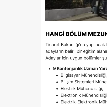
M
İ
İ
HANGI BÖLÜM MEZUN
K
Ticaret Bakanlığı'na yapılaca
K
adayların belirli bir eğitim al
K
Adaylar için uygun bölümler şu 
Kı
9 Kontenjanlık Uzman Yard
Bilgisayar Mühendisliği
K
Bilişim Sistemleri Mühen
K
Elektrik Mühendisliği,
K
Elektronik Mühendisliği
Elektrik-Elektronik Müh
K