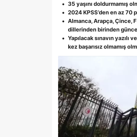
35 yaşını doldurmamış ol
E
2024 KPSS’den en az 70 p
E
Almanca, Arapça, Çince, Fr
dillerinden birinden günc
E
Yapılacak sınavın yazılı v
E
kez başarısız olmamış olm
E
G
G
G
H
H
I