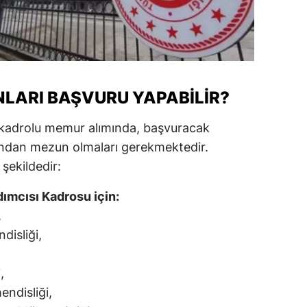
ersin
stanbul
zmir
LARI BAŞVURU YAPABILIR?
ars
k kadrolu memur alımında, başvuracak
astamonu
anından mezun olmaları gerekmektedir.
ayseri
şekildedir:
rklareli
ımcısı Kadrosu için:
,
ırşehir
disliği,
ocaeli
onya
,
endisliği,
ütahya