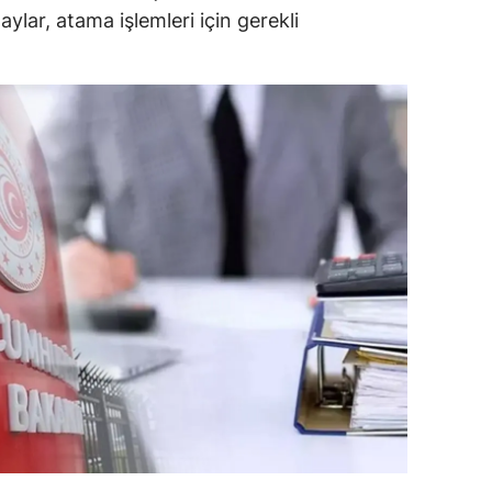
ylar, atama işlemleri için gerekli
alova
arabük
lis
smaniye
üzce