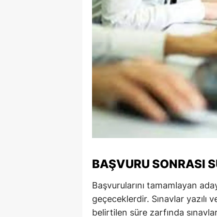
Y
Z
A
B
K
K
B
Ş
BAŞVURU SONRASI 
B
Başvurularını tamamlayan aday
A
geçeceklerdir. Sınavlar yazılı ve
belirtilen süre zarfında sınavlar
I