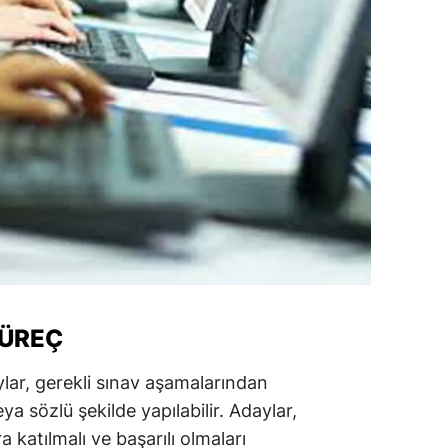
ozgat
onguldak
ksaray
ayburt
araman
ırıkkale
atman
ırnak
SÜREÇ
artın
lar, gerekli sınav aşamalarından
rdahan
ya sözlü şekilde yapılabilir. Adaylar,
a katılmalı ve başarılı olmaları
ğdır