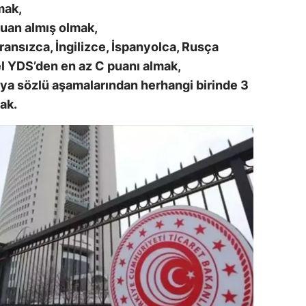
mak,
dirne
uan almış olmak,
lazığ
ansızca, İngilizce, İspanyolca, Rusça
el YDS’den en az C puanı almak,
rzincan
eya sözlü aşamalarından herhangi birinde 3
rzurum
ak.
skişehir
aziantep
iresun
ümüşhane
akkari
atay
sparta