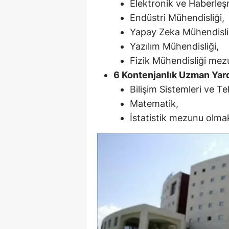
Elektronik ve Haberleş
M
Endüstri Mühendisliği,
Yapay Zeka Mühendisli
M
Yazılım Mühendisliği,
K
Fizik Mühendisliği mez
6 Kontenjanlık Uzman Yard
M
Bilişim Sistemleri ve Tek
M
Matematik,
İstatistik mezunu olma
M
N
N
O
R
S