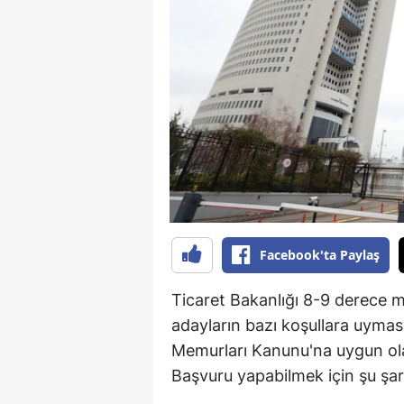
B
B
Bi
B
B
B
Ç
Facebook'ta Paylaş
Ç
Ticaret Bakanlığı 8-9 derece 
Ç
adayların bazı koşullara uyması
Memurları Kanunu'na uygun olar
D
Başvuru yapabilmek için şu şart
D