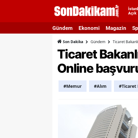
İstan
Açık
A
Gündem
Ekonomi
Magazin
Sp
A
Gündem
Ticaret Bakanl
Son Dakika
A
Ticaret Bakanl
A
Online başvuru
A
A
#Memur
#Alım
#Ticaret 
A
A
A
B