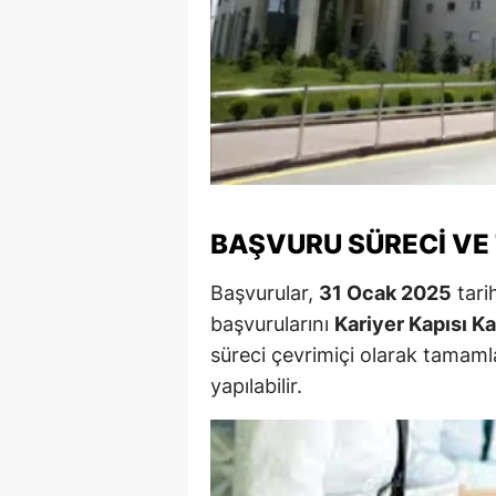
S
Si
S
S
T
BAŞVURU SÜRECI VE 
T
Başvurular,
31 Ocak 2025
tari
T
başvurularını
Kariyer Kapısı K
süreci çevrimiçi olarak tamaml
T
yapılabilir.
Ş
U
V