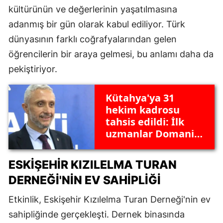
kültürünün ve değerlerinin yaşatılmasına
adanmış bir gün olarak kabul ediliyor. Türk
dünyasının farklı coğrafyalarından gelen
öğrencilerin bir araya gelmesi, bu anlamı daha da
pekiştiriyor.
Kütahya'ya 31
hekim kadrosu
tahsis edildi: İlk
uzmanlar Domaniç
ve Emet'te atanıyor
ESKIŞEHIR KIZILELMA TURAN
DERNEĞI'NIN EV SAHIPLIĞI
Etkinlik, Eskişehir Kızılelma Turan Derneği'nin ev
sahipliğinde gerçekleşti. Dernek binasında