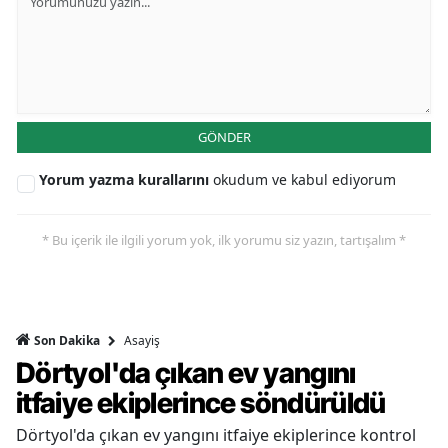
GÖNDER
Yorum yazma kurallarını
okudum ve kabul ediyorum
* Bu içerik ile ilgili yorum yok, ilk yorumu siz yazın, tartışalım *
Asayiş
Son Dakika
Dörtyol'da çıkan ev yangını
itfaiye ekiplerince söndürüldü
Dörtyol'da çıkan ev yangını itfaiye ekiplerince kontrol