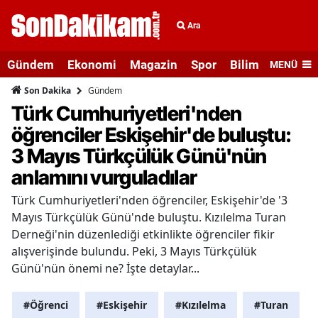
Ara
Gündem
Ekonomi
Magazin
Spor
Bilim ve Teknolo
MENÜ
Gündem
Son Dakika
Türk Cumhuriyetleri'nden
öğrenciler Eskişehir'de buluştu:
3 Mayıs Türkçülük Günü'nün
anlamını vurguladılar
Türk Cumhuriyetleri'nden öğrenciler, Eskişehir'de '3
Mayıs Türkçülük Günü'nde buluştu. Kızılelma Turan
Derneği'nin düzenlediği etkinlikte öğrenciler fikir
alışverişinde bulundu. Peki, 3 Mayıs Türkçülük
Günü'nün önemi ne? İşte detaylar...
#Öğrenci
#Eskişehir
#Kızılelma
#Turan