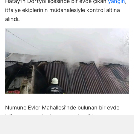
Hatay'ın Dörtyol ilçesinde bir evde çıkan
yangın
,
itfaiye ekiplerinin müdahalesiyle kontrol altına
alındı.
Numune Evler Mahallesi'nde bulunan bir evde
bilinmeyen nedenle yangın çıktı. Olay,
çevredekiler tarafından fark edilerek yetkililere