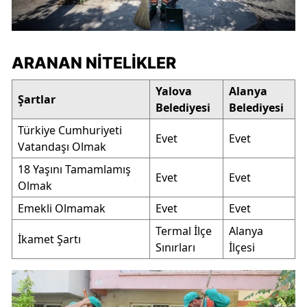
ARANAN NITELIKLER
Yalova
Alanya
Şartlar
Belediyesi
Belediyesi
Türkiye Cumhuriyeti
Evet
Evet
Vatandaşı Olmak
18 Yaşını Tamamlamış
Evet
Evet
Olmak
Emekli Olmamak
Evet
Evet
Termal İlçe
Alanya
İkamet Şartı
Sınırları
İlçesi