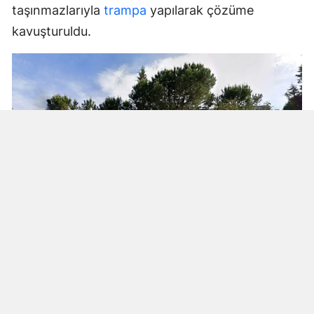
taşınmazlarıyla
trampa
yapılarak çözüme
kavuşturuldu.
Yenikent Mahallesi’ndeki okul binası,
mahsuplaşma kapsamında devletle trampa
edilen ilk taşınmaz oldu. Plan ve Bütçe