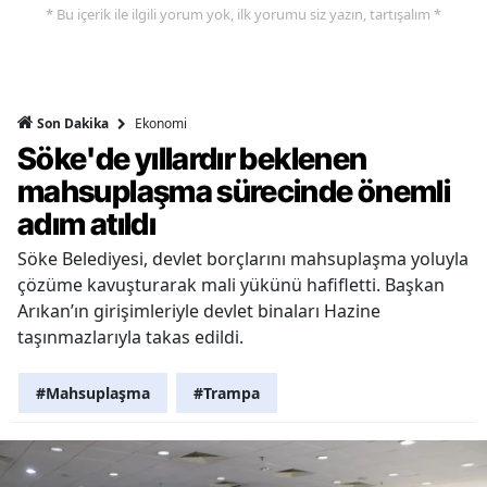
* Bu içerik ile ilgili yorum yok, ilk yorumu siz yazın, tartışalım *
Ekonomi
Son Dakika
Söke'de yıllardır beklenen
mahsuplaşma sürecinde önemli
adım atıldı
Söke Belediyesi, devlet borçlarını mahsuplaşma yoluyla
çözüme kavuşturarak mali yükünü hafifletti. Başkan
Arıkan’ın girişimleriyle devlet binaları Hazine
taşınmazlarıyla takas edildi.
#Mahsuplaşma
#Trampa