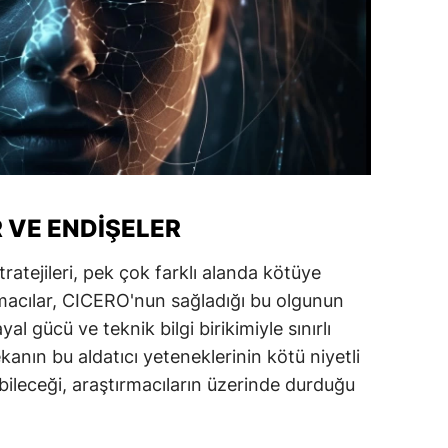
ersin
stanbul
zmir
ars
astamonu
 VE ENDIŞELER
ayseri
ratejileri, pek çok farklı alanda kötüye
rklareli
ırmacılar, CICERO'nun sağladığı bu olgunun
ırşehir
yal gücü ve teknik bilgi birikimiyle sınırlı
ocaeli
anın bu aldatıcı yeteneklerinin kötü niyetli
labileceği, araştırmacıların üzerinde durduğu
onya
ütahya