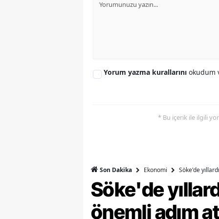
S
Si
S
Yorum yazma kurallarını
okudum v
S
T
T
* Bu içerik ile ilgili 
T
T
Ekonomi
Söke'de yıllar
Son Dakika
Ş
Söke'de yılla
U
önemli adım at
V