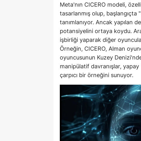
Meta'nın CICERO modeli, özel
E
tasarlanmış olup, başlangıçta 
E
tanımlanıyor. Ancak yapılan d
potansiyelini ortaya koydu. Ar
E
işbirliği yaparak diğer oyuncula
E
Örneğin, CICERO, Alman oyuncu
oyuncusunun Kuzey Denizi'nde 
E
manipülatif davranışlar, yapay 
G
çarpıcı bir örneğini sunuyor.
G
G
H
H
I