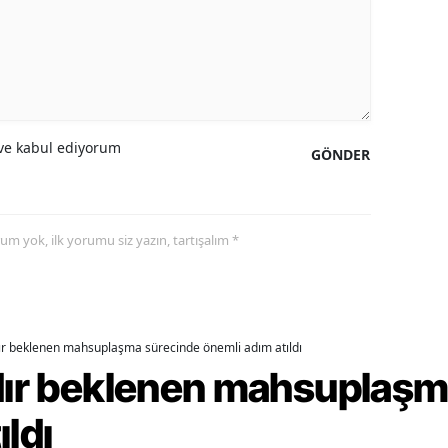
amsun
irt
inop
e kabul ediyorum
GÖNDER
ivas
ekirdağ
okat
yorum yok, ilk yorumu siz yazın, tartışalım *
rabzon
unceli
dır beklenen mahsuplaşma sürecinde önemli adım atıldı
anlıurfa
rdır beklenen mahsuplaş
şak
ıldı
an