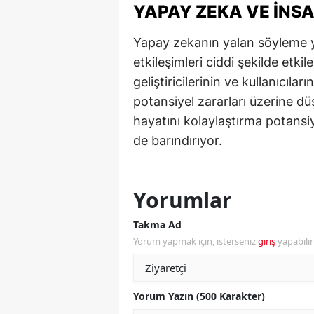
YAPAY ZEKA VE İNS
M
Yapay zekanın yalan söyleme y
M
etkileşimleri ciddi şekilde etki
K
geliştiricilerinin ve kullanıcılar
potansiyel zararları üzerine d
M
hayatını kolaylaştırma potansi
M
de barındırıyor.
M
Yorumlar
N
N
Takma Ad
Yorum yapmak için, isterseniz
giriş
yapabili
O
R
Yorum Yazın (500 Karakter)
S