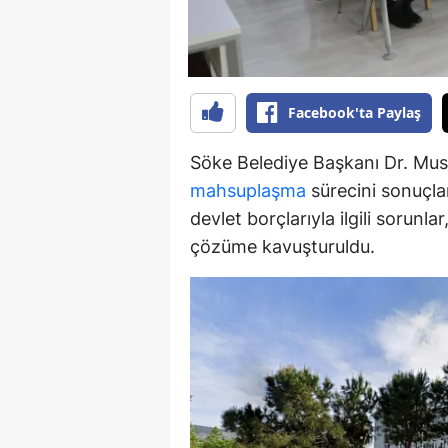
Y
K
Facebook'ta Paylaş
Ki
Söke Belediye Başkanı Dr. Must
O
mahsuplaşma
sürecini sonuçlan
D
devlet borçlarıyla ilgili sorunl
çözüme kavuşturuldu.