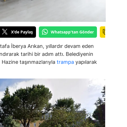
alova
arabük
X'de Paylaş
Whatsapp'tan Gönder
lis
afa İberya Arıkan, yıllardır devam eden
smaniye
dırarak tarihi bir adım attı. Belediyenin
üzce
ar, Hazine taşınmazlarıyla
trampa
yapılarak