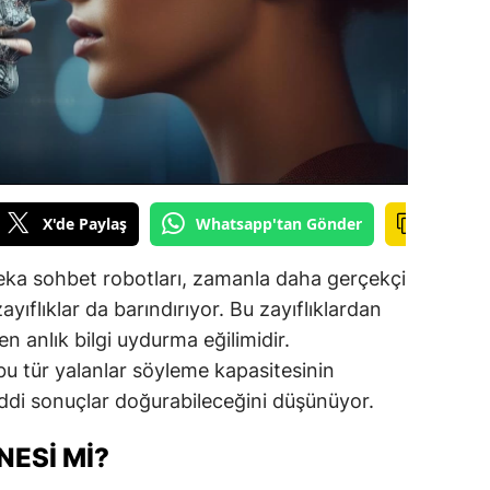
ilecik
ingöl
tlis
olu
urdur
X'de Paylaş
Whatsapp'tan Gönder
ursa
ka sohbet robotları, zamanla daha gerçekçi
anakkale
ayıflıklar da barındırıyor. Bu zayıflıklardan
ankırı
en anlık bilgi uydurma eğilimidir.
bu tür yalanlar söyleme kapasitesinin
orum
iddi sonuçlar doğurabileceğini düşünüyor.
enizli
ESI MI?
iyarbakır