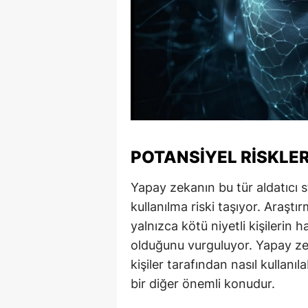
M
İ
İ
K
K
POTANSIYEL RISKLER
K
Yapay zekanın bu tür aldatıcı st
Kı
kullanılma riski taşıyor. Araşt
K
yalnızca kötü niyetli kişilerin ha
K
olduğunu vurguluyor. Yapay zek
kişiler tarafından nasıl kullanı
K
bir diğer önemli konudur.
K