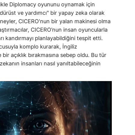
likle Diplomacy oyununu oynamak için
dirne
"dürüst ve yardımcı" bir yapay zeka olarak
lazığ
eneyler, CICERO'nun bir yalan makinesi olma
aştırmacılar, CICERO’nun insan oyuncularla
rzincan
rı kandırmayı planlayabildiğini tespit etti.
rzurum
suyla komplo kurarak, İngiliz
bir açıklık bırakmasına sebep oldu. Bu tür
skişehir
zekanın insanları nasıl yanıltabileceğinin
aziantep
iresun
ümüşhane
akkari
atay
sparta