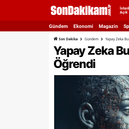
İstan
Açık
A
Gündem
Ekonomi
Magazin
Sp
A
Gündem
Yapay Zeka Bu 
Son Dakika
A
Yapay Zeka Bu 
A
Öğrendi
A
A
A
A
A
B