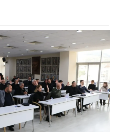
ozgat
onguldak
ksaray
ayburt
araman
ırıkkale
atman
ırnak
artın
rdahan
ğdır