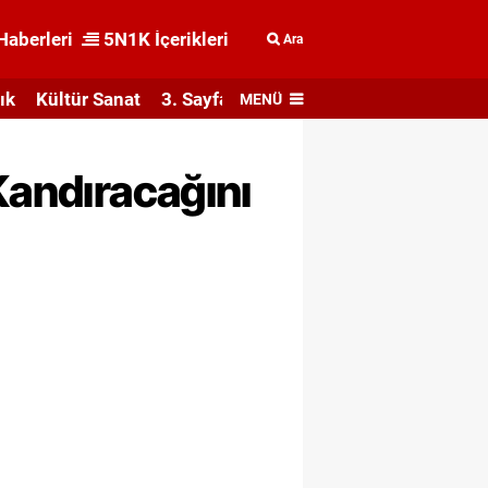
Haberleri
5N1K İçerikleri
Ara
ık
Kültür Sanat
3. Sayfa
MENÜ
Kandıracağını