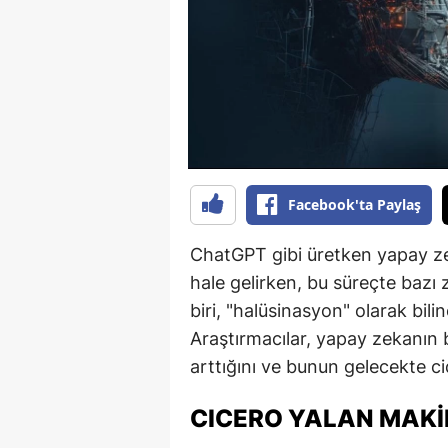
B
B
Bi
B
B
Facebook'ta Paylaş
B
ChatGPT gibi üretken yapay ze
Ç
hale gelirken, bu süreçte bazı z
Ç
biri, "halüsinasyon" olarak bilin
Araştırmacılar, yapay zekanın 
Ç
arttığını ve bunun gelecekte c
D
CICERO YALAN MAKIN
D