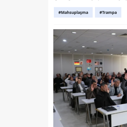
Y
#Mahsuplaşma
#Trampa
Z
A
B
K
K
B
Ş
B
A
I