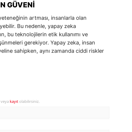
AN GÜVENI
alatya
eteneğinin artması, insanlarla olan
anisa
leyebilir. Bu nedenle, yapay zeka
ahramanmaraş
ının, bu teknolojilerin etik kullanımı ve
üşünmeleri gerekiyor. Yapay zeka, insan
ardin
yeline sahipken, aynı zamanda ciddi riskler
uğla
uş
evşehir
iğde
r veya
kayıt
olabilirsiniz.
rdu
ize
akarya