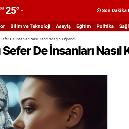
25
°
bul
Son Dakika 
dana
or
Bilim ve Teknoloji
Asayiş
Eğitim
Politika
Sağl
dıyaman
Sefer De İnsanları Nasıl Kandıracağını Öğrendi
fyonkarahisar
Sefer De İnsanları Nasıl 
ğrı
masya
nkara
ntalya
rtvin
ydın
alıkesir