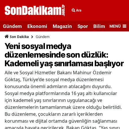
Ara
Gündem
Ekonomi
Magazin
Spor
Bilim ve Teknolo
MENÜ
Gündem
Son Dakika
Yeni sosyal medya
düzenlemesinde son düzlük:
Kademeli yaş sınırlaması başlıyor
Aile ve Sosyal Hizmetler Bakanı Mahinur Özdemir
Göktaş, Türkiye’de sosyal medya düzenlemesi
konusunda önemli adımların atılacağını duyurdu.
Sosyal medya platformlarında 16 yaş altı kullanıcılar
için kademeli yaş sınırlarının uygulanacağı ve
düzenlemelerin tamamlanmak üzere olduğu belirtildi.
Bu düzenleme, çocukların zararlı içeriklerden
korunması ve dijital ortamda güvenliğin sağlanması
amacıyla hayata geçirilecek. Bakan Göktaş, "Yaş sınırı