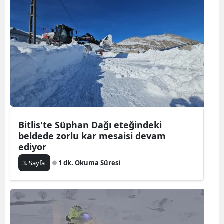
Bitlis'te Süphan Dağı eteğindeki
beldede zorlu kar mesaisi devam
ediyor
3. Sayfa
1 dk. Okuma Süresi