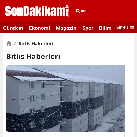
Ara
Gündem
Ekonomi
Magazin
Spor
Bilim ve Teknolo
MENÜ
/
Bitlis Haberleri
Bitlis Haberleri