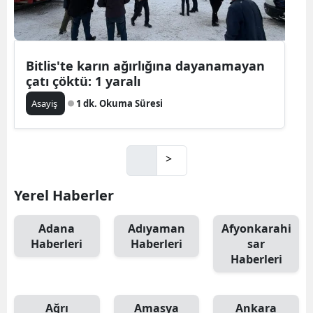
Bitlis'te karın ağırlığına dayanamayan
çatı çöktü: 1 yaralı
Asayiş
1 dk. Okuma Süresi
>
Yerel Haberler
Adana
Adıyaman
Afyonkarahi
Haberleri
Haberleri
sar
Haberleri
Ağrı
Amasya
Ankara