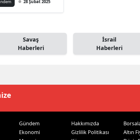
ündem
28 Şubat 2025
ilecik
ingöl
tlis
Savaş
İsrail
olu
Haberleri
Haberleri
urdur
ursa
anakkale
mize
ankırı
orum
enizli
Gündem
Hakkımızda
Borsal
Ekonomi
Gizlilik Politikası
Altın Fi
iyarbakır