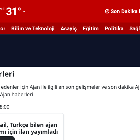
31
°
bul
Son Dakika 
dana
or
Bilim ve Teknoloji
Asayiş
Eğitim
Politika
Sağl
dıyaman
fyonkarahisar
ğrı
masya
leri
nkara
edenler için Ajan ile ilgili en son gelişmeler ve son dakika A
e Ajan haberleri
ntalya
8:00
rtvin
ydın
rail, Türkçe bilen ajan
ımı için ilan yayımladı
alıkesir