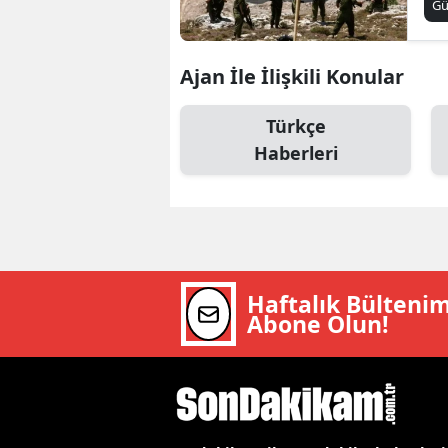
G
B
B
Ajan İle İlişkili Konular
Bi
Türkçe
B
Haberleri
B
B
Ç
Haftalık Bülteni
Ç
Abone Olun!
Ç
D
D