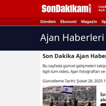
İstan
Açık
A
Gündem
Ekonomi
Magazin
Sp
A
Ajan Haberleri
A
A
A
Son Dakika Ajan Haber
A
Bu sayfada güncel gelişmeleri takip 
ilgili tüm video, Ajan fotoğrafları v
A
Güncelleme Tarihi:
Şubat 28, 2025 1
A
A
İs
al
B