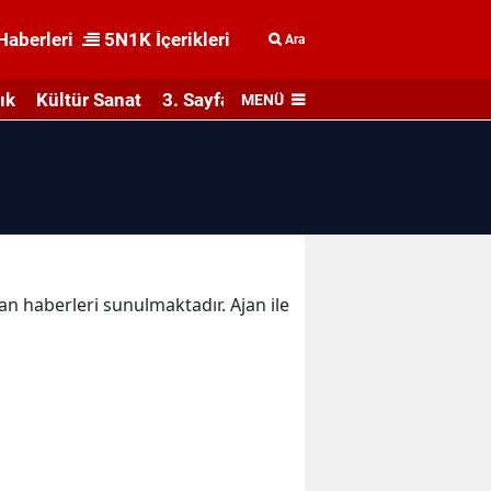
Haberleri
5N1K İçerikleri
Ara
ık
Kültür Sanat
3. Sayfa
MENÜ
jan haberleri sunulmaktadır. Ajan ile