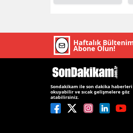
E
E
E
Haftalık Bülteni
E
Abone Olun!
E
G
G
Sondakikam ile son dakika haberleri
okuyabilir ve sıcak gelişmelere göz
G
atabilirsiniz.
H
H
I