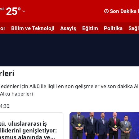
25
°
bul
Son Dakika 
dana
or
Bilim ve Teknoloji
Asayiş
Eğitim
Politika
Sağl
dıyaman
fyonkarahisar
ğrı
masya
leri
nkara
edenler için Alkü ile ilgili en son gelişmeler ve son dakika A
e Alkü haberleri
ntalya
4:30
rtvin
ydın
kü, uluslararası iş
rliklerini genişletiyor:
alıkesir
asmus alanında yeni