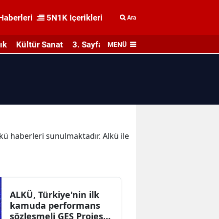
Haberleri
5N1K İçerikleri
Ara
ık
Kültür Sanat
3. Sayfa
MENÜ
lkü haberleri sunulmaktadır. Alkü ile
ALKÜ, Türkiye'nin ilk
kamuda performans
sözleşmeli GES Projesi