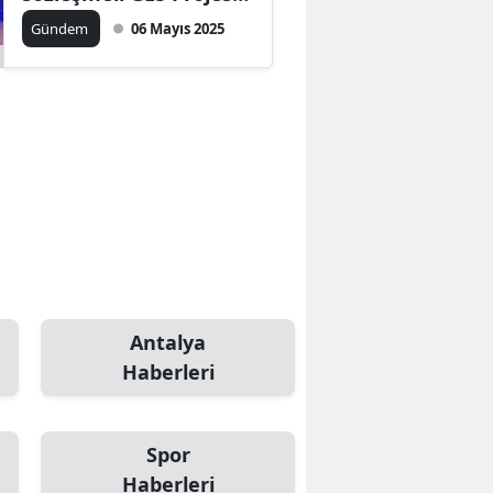
ile üçüncülük ödülü
Gündem
06 Mayıs 2025
kazandı
Antalya
Haberleri
Spor
Haberleri