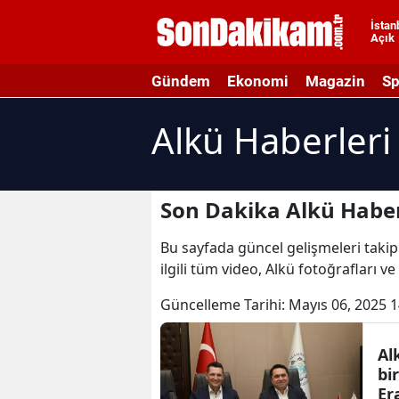
İstan
Açık
A
Gündem
Ekonomi
Magazin
Sp
A
Alkü Haberleri
A
A
A
Son Dakika Alkü Haber
A
Bu sayfada güncel gelişmeleri takip 
ilgili tüm video, Alkü fotoğrafları v
A
Güncelleme Tarihi:
Mayıs 06, 2025 1
A
A
Al
bi
B
Er