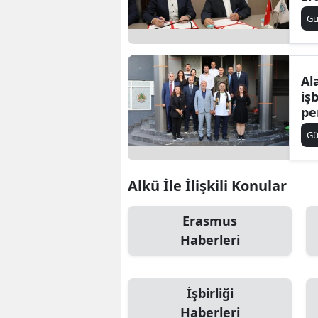
pr
B
G
B
Bi
Al
iş
B
pe
im
B
G
B
Alkü İle İlişkili Konular
Ç
Erasmus
Ç
Haberleri
Ç
D
İşbirliği
D
Haberleri