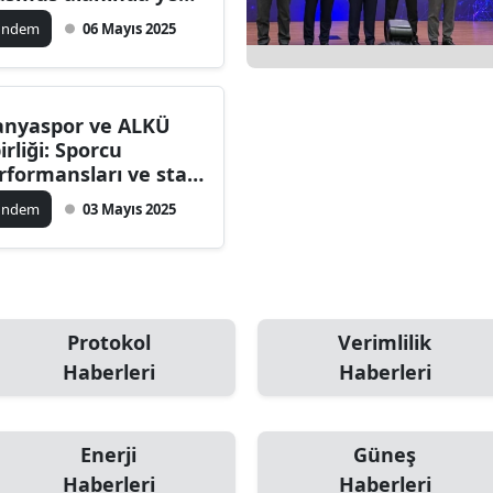
otokol imzalandı
ilecik
ündem
06 Mayıs 2025
ingöl
tlis
anyaspor ve ALKÜ
birliği: Sporcu
olu
rformansları ve staj
kanları detayları
urdur
ündem
03 Mayıs 2025
ursa
anakkale
ankırı
Protokol
Verimlilik
Haberleri
Haberleri
orum
enizli
Enerji
Güneş
iyarbakır
Haberleri
Haberleri