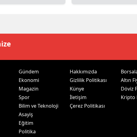
dirne
lazığ
rzincan
mize
rzurum
skişehir
aziantep
Gündem
Hakkımızda
Borsal
Ekonomi
Gizlilik Politikası
Altın Fi
iresun
Magazin
Künye
Döviz F
ümüşhane
Spor
İletişim
Kripto
Bilim ve Teknoloji
Çerez Politikası
akkari
Asayiş
atay
Eğitim
Politika
sparta