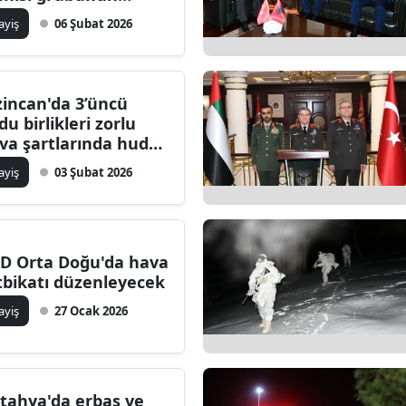
toğraflarını paylaştı
ilecik
ayiş
06 Şubat 2026
ingöl
tlis
zincan'da 3’üncü
du birlikleri zorlu
olu
va şartlarında hudut
ttında devriye
urdur
ayiş
03 Şubat 2026
revine devam etti
ursa
anakkale
D Orta Doğu'da hava
tbikatı düzenleyecek
ankırı
ayiş
27 Ocak 2026
orum
enizli
iyarbakır
tahya'da erbaş ve