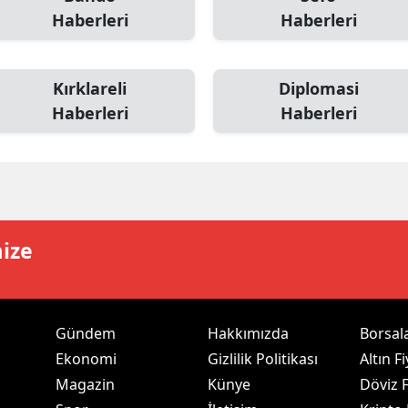
Haberleri
Haberleri
amsun
irt
Kırklareli
Diplomasi
inop
Haberleri
Haberleri
ivas
ekirdağ
okat
mize
rabzon
unceli
anlıurfa
Gündem
Hakkımızda
Borsal
Ekonomi
Gizlilik Politikası
Altın Fi
şak
Magazin
Künye
Döviz F
an