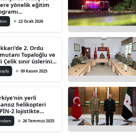
lere yönelik eğitim
dirne
ogramı
rçekleştirildi
lazığ
itim
22 Ocak 2026
rzincan
rzurum
kkari'de 2. Ordu
mutanı Topaloğlu ve
skişehir
i Çelik sınır üslerini
yaret etti
aziantep
 Sayfa
09 Kasım 2025
iresun
ümüşhane
rkiye'nin yerli
sansız helikopteri
akkari
PİN-2 lojistikte
vrim yaratıyor
atay
ündem
26 Temmuz 2025
sparta