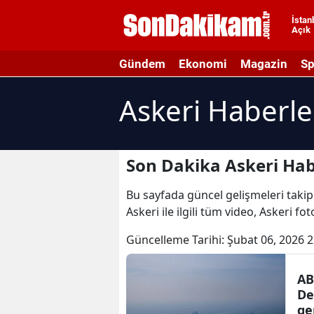
İstan
Açık
A
Gündem
Ekonomi
Magazin
Sp
A
Askeri Haberle
A
A
A
Son Dakika Askeri Hab
A
Bu sayfada güncel gelişmeleri takip 
Askeri ile ilgili tüm video, Askeri fo
A
Güncelleme Tarihi:
Şubat 06, 2026 2
A
A
AB
De
B
ge