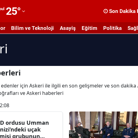
25
°
bul
Son Dakika 
dana
or
Bilim ve Teknoloji
Asayiş
Eğitim
Politika
Sağl
dıyaman
ri
fyonkarahisar
ğrı
masya
erleri
nkara
edenler için Askeri ile ilgili en son gelişmeler ve son dakik
toğrafları ve Askeri haberleri
ntalya
2:08
rtvin
ydın
D ordusu Umman
nizi’ndeki uçak
alıkesir
misi grubunun