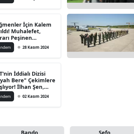
alatya
anisa
ğmenler İçin Kalem
rıldı! Muhalefet,
ahramanmaraş
rarı Peşinen
rildiğini Söylüyor
ardin
ündem
28 Kasım 2024
uğla
uş
T'nin İddialı Dizisi
iyah Bere" Çekimlere
evşehir
şlıyor! İlhan Şen,
ge Gürel, Saygın
iğde
ündem
02 Kasım 2024
ysal Aynı Kadroda
rdu
ize
akarya
Bando
Sefo