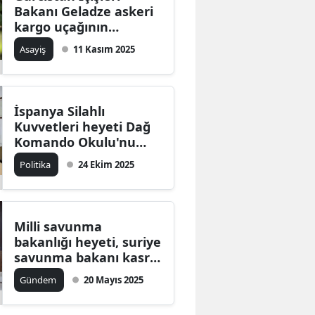
Bakanı Geladze askeri
kargo uçağının
düştüğü bölgede
Asayiş
11 Kasım 2025
inceleme yaptı
İspanya Silahlı
Kuvvetleri heyeti Dağ
Komando Okulu'nu
Milli Savunma
Politika
24 Ekim 2025
Bakanlığında ziyaret
Milli savunma
bakanlığı heyeti, suriye
savunma bakanı kasra
ile görüştü: Askeri iş
Gündem
20 Mayıs 2025
birliği ve koordinasyon
konuları ele alındı