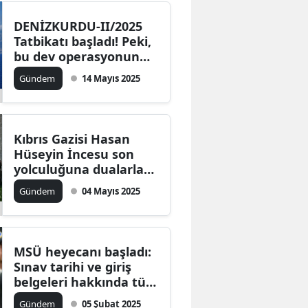
DENİZKURDU-II/2025
Tatbikatı başladı! Peki,
bu dev operasyonun
ardındaki sırlar neler?
Gündem
14 Mayıs 2025
Kıbrıs Gazisi Hasan
Hüseyin İncesu son
yolculuğuna dualarla
uğurlandı
Gündem
04 Mayıs 2025
MSÜ heyecanı başladı:
Sınav tarihi ve giriş
belgeleri hakkında tüm
detaylar
Gündem
05 Şubat 2025