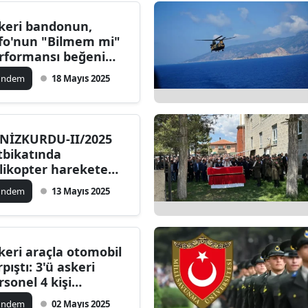
ersin
keri bandonun,
fo'nun "Bilmem mi"
stanbul
rformansı beğeni
pladı
zmir
ündem
18 Mayıs 2025
ars
astamonu
NİZKURDU-II/2025
tbikatında
ayseri
likopter harekete
çti: Acil iniş yapan
rklareli
ündem
13 Mayıs 2025
rsonelin durumu
abil
ırşehir
ocaeli
keri araçla otomobil
rpıştı: 3'ü askeri
onya
rsonel 4 kişi
ralandı
ütahya
ündem
02 Mayıs 2025