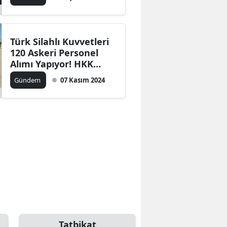
Türk Silahlı Kuvvetleri
120 Askeri Personel
Alımı Yapıyor! HKK
Başvuru Ekranı
Gündem
07 Kasım 2024
Tatbikat