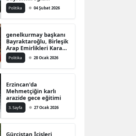
Arnavutluk Hava
Politika
04 Şubat 2026
Kuvvetleri Komutanı
Dimo’yu kabul etti
genelkurmay başkanı
Bayraktaroğlu, Birleşik
Arap Emirlikleri Kara
Kuvvetleri Komutanı Al
Politika
28 Ocak 2026
Hallami’yi kabul etti
Erzincan'da
Mehmetçiğin karlı
arazide gece eğitimi
3. Sayfa
27 Ocak 2026
Gürcistan İçişleri