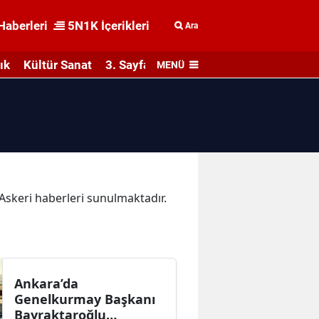
Haberleri
5N1K İçerikleri
Ara
ık
Kültür Sanat
3. Sayfa
MENÜ
a Askeri haberleri sunulmaktadır.
Ankara’da
Genelkurmay Başkanı
Bayraktaroğlu