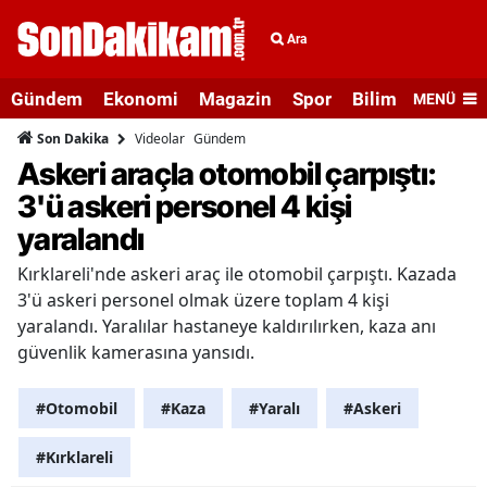
Ara
Gündem
Ekonomi
Magazin
Spor
Bilim ve Teknolo
MENÜ
Videolar
Gündem
Son Dakika
Askeri araçla otomobil çarpıştı:
3'ü askeri personel 4 kişi
yaralandı
Kırklareli'nde askeri araç ile otomobil çarpıştı. Kazada
3'ü askeri personel olmak üzere toplam 4 kişi
yaralandı. Yaralılar hastaneye kaldırılırken, kaza anı
güvenlik kamerasına yansıdı.
#Otomobil
#Kaza
#Yaralı
#Askeri
#Kırklareli