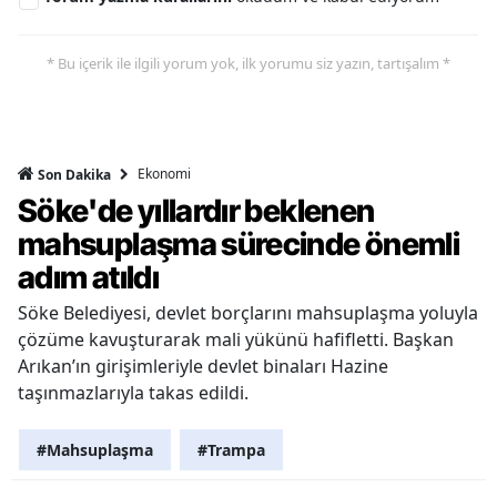
* Bu içerik ile ilgili yorum yok, ilk yorumu siz yazın, tartışalım *
Ekonomi
Son Dakika
Söke'de yıllardır beklenen
mahsuplaşma sürecinde önemli
adım atıldı
Söke Belediyesi, devlet borçlarını mahsuplaşma yoluyla
çözüme kavuşturarak mali yükünü hafifletti. Başkan
Arıkan’ın girişimleriyle devlet binaları Hazine
taşınmazlarıyla takas edildi.
#Mahsuplaşma
#Trampa