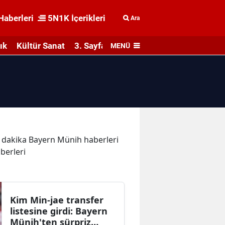
Haberleri
5N1K İçerikleri
Ara
ık
Kültür Sanat
3. Sayfa
MENÜ
on dakika Bayern Münih haberleri
berleri
Kim Min-jae transfer
listesine girdi: Bayern
Münih'ten sürpriz