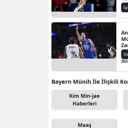
ge
B
Sp
B
Bi
An
Mü
B
Za
Do
B
5N
202
B
Ç
Bayern Münih İle İlişkili K
Ç
Kim Min-jae
Ç
Haberleri
D
D
Maaş