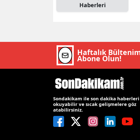
Haberleri
E
E
E
E
Haftalık Bülteni
Abone Olun!
E
G
G
G
Sondakikam ile son dakika haberleri
okuyabilir ve sıcak gelişmelere göz
atabilirsiniz.
H
H
I