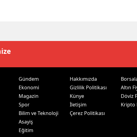
dirne
lazığ
rzincan
rzurum
mize
skişehir
aziantep
Gündem
Hakkımızda
Borsal
iresun
Ekonomi
Gizlilik Politikası
Altın Fi
ümüşhane
Magazin
Künye
Döviz F
Spor
İletişim
Kripto
akkari
Bilim ve Teknoloji
Çerez Politikası
atay
Asayiş
Eğitim
sparta