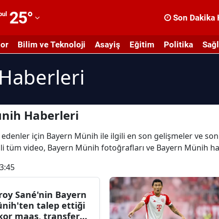
25
°
bul
Son Dakika 
dana
or
Bilim ve Teknoloji
Asayiş
Eğitim
Politika
Sağl
dıyaman
Haberleri
fyonkarahisar
ğrı
masya
nih Haberleri
nkara
 edenler için Bayern Münih ile ilgili en son gelişmeler ve s
ili tüm video, Bayern Münih fotoğrafları ve Bayern Münih ha
ntalya
3:45
rtvin
ydın
roy Sané'nin Bayern
nih'ten talep ettiği
alıkesir
kor maaş, transfer