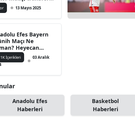
leceğine etkileri
ilecik
or
13 Mayıs 2025
ingöl
tlis
adolu Efes Bayern
nih Maçı Ne
olu
man? Heyecan
rukta
urdur
1K İçerikleri
03 Aralık
4
ursa
anakkale
onular
ankırı
Anadolu Efes
Basketbol
orum
Haberleri
Haberleri
enizli
iyarbakır