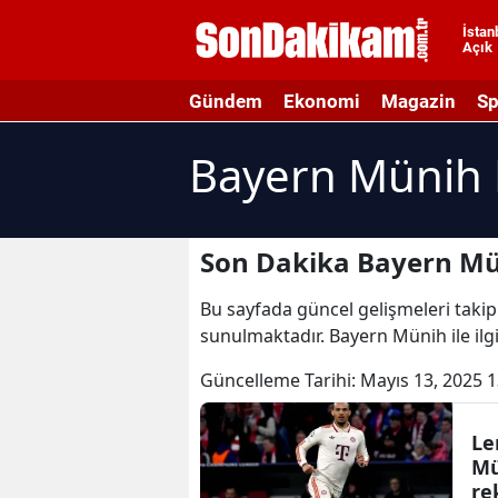
İstan
Açık
A
Gündem
Ekonomi
Magazin
Sp
A
Bayern Münih 
A
A
A
Son Dakika Bayern Mü
A
Bu sayfada güncel gelişmeleri takip
sunulmaktadır. Bayern Münih ile ilg
A
Güncelleme Tarihi:
Mayıs 13, 2025 1
A
A
Le
Mü
B
re