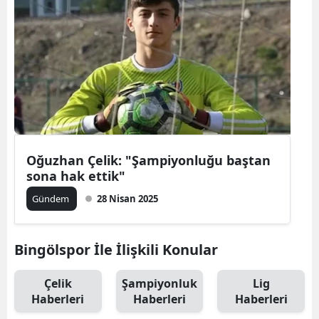
Oğuzhan Çelik: "Şampiyonluğu baştan
sona hak ettik"
Gündem
28 Nisan 2025
Bingölspor İle İlişkili Konular
Çelik
Şampiyonluk
Lig
Haberleri
Haberleri
Haberleri