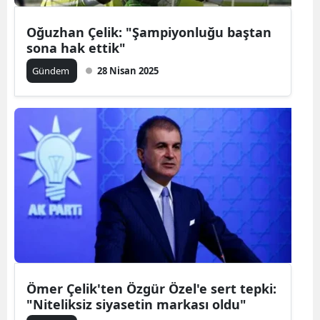
Oğuzhan Çelik: "Şampiyonluğu baştan
sona hak ettik"
Gündem
28 Nisan 2025
Ömer Çelik'ten Özgür Özel'e sert tepki:
"Niteliksiz siyasetin markası oldu"