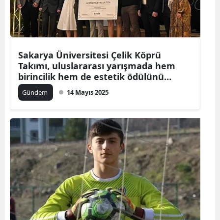
Sakarya Üniversitesi Çelik Köprü
Takımı, uluslararası yarışmada hem
birincilik hem de estetik ödülünü
kazandı
Gündem
14 Mayıs 2025