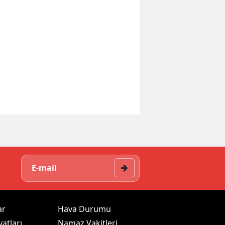
ar
Hava Durumu
yatları
Namaz Vakitleri