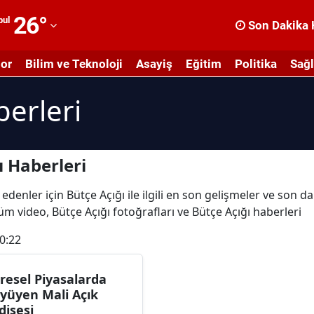
26
°
bul
Son Dakika 
dana
or
Bilim ve Teknoloji
Asayiş
Eğitim
Politika
Sağl
dıyaman
berleri
fyonkarahisar
ğrı
masya
ı Haberleri
nkara
edenler için Bütçe Açığı ile ilgili en son gelişmeler ve son d
 tüm video, Bütçe Açığı fotoğrafları ve Bütçe Açığı haberleri
ntalya
0:22
rtvin
ydın
resel Piyasalarda
yüyen Mali Açık
alıkesir
dişesi