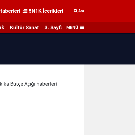
Haberleri
5N1K İçerikleri
Ara
ık
Kültür Sanat
3. Sayfa
MENÜ
akika Bütçe Açığı haberleri