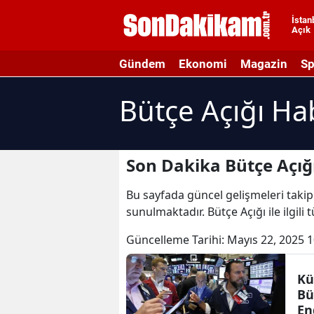
İstan
Açık
A
Gündem
Ekonomi
Magazin
Sp
A
Bütçe Açığı Ha
A
A
A
Son Dakika Bütçe Açığ
A
Bu sayfada güncel gelişmeleri takip 
sunulmaktadır. Bütçe Açığı ile ilgili
A
Güncelleme Tarihi:
Mayıs 22, 2025 1
A
A
Kü
Bü
B
En