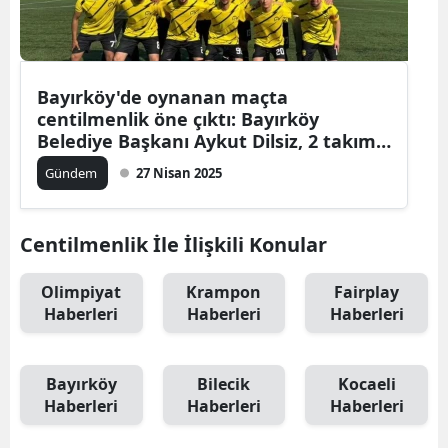
Bayırköy'de oynanan maçta
centilmenlik öne çıktı: Bayırköy
Belediye Başkanı Aykut Dilsiz, 2 takımı
tebrik etti
Gündem
27 Nisan 2025
Centilmenlik İle İlişkili Konular
Olimpiyat
Krampon
Fairplay
Haberleri
Haberleri
Haberleri
Bayırköy
Bilecik
Kocaeli
Haberleri
Haberleri
Haberleri