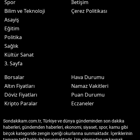
Spor
İletişim
Bilim ve Teknoloji
Çerez Politikası
Asayiş
Eğitim
Politika
Sağlık
Kültür Sanat
3. Sayfa
Borsalar
Hava Durumu
Altın Fiyatları
Namaz Vakitleri
Döviz Fiyatları
Puan Durumu
Kripto Paralar
Eczaneler
Sondakikam.com.tr, Türkiye ve dünya gündeminden son dakika
haberleri, gündemden haberleri, ekonomi, siyaset, spor, kamu gibi
birçok kategoride zengin içeriği okurlarına sunmaktadır. İçeriklerinin
tamamı telif hakkı ile korunmaktadır. İzin alınmadan ve kaynak