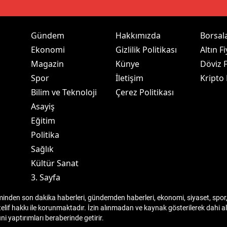
dirne
lazığ
Gündem
Hakkımızda
Borsal
Ekonomi
Gizlilik Politikası
Altın Fi
rzincan
Magazin
Künye
Döviz F
rzurum
Spor
İletişim
Kripto
Bilim ve Teknoloji
Çerez Politikası
skişehir
Asayiş
aziantep
Eğitim
Politika
iresun
Sağlık
ümüşhane
Kültür Sanat
3. Sayfa
akkari
den son dakika haberleri, gündemden haberleri, ekonomi, siyaset, spor, 
atay
telif hakkı ile korunmaktadır. İzin alınmadan ve kaynak gösterilerek dahi
 yaptırımları beraberinde getirir.
sparta