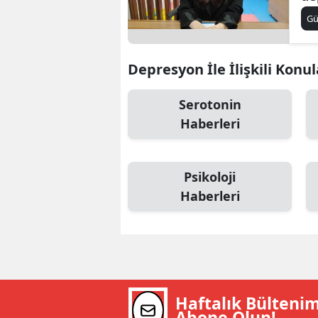
pe
B
G
B
Depresyon İle İlişkili Konul
Bi
Serotonin
B
Haberleri
B
B
Psikoloji
Ç
Haberleri
Ç
Ç
D
Haftalık Bülteni
D
Abone Olun!