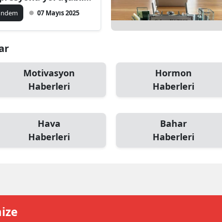
ki, çözüm ne?
ilecik
ündem
07 Mayıs 2025
ingöl
ar
tlis
olu
Motivasyon
Hormon
Haberleri
Haberleri
urdur
ursa
Hava
Bahar
anakkale
Haberleri
Haberleri
ankırı
orum
enizli
mize
iyarbakır