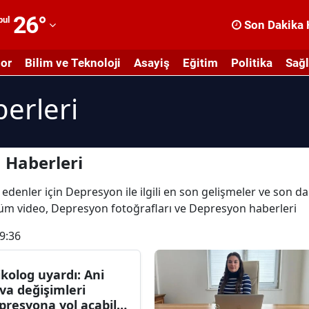
26
°
bul
Son Dakika 
dana
or
Bilim ve Teknoloji
Asayiş
Eğitim
Politika
Sağl
dıyaman
erleri
fyonkarahisar
ğrı
masya
 Haberleri
nkara
 edenler için Depresyon ile ilgili en son gelişmeler ve son 
 tüm video, Depresyon fotoğrafları ve Depresyon haberleri
ntalya
9:36
rtvin
ydın
ikolog uyardı: Ani
va değişimleri
alıkesir
presyona yol açabilir,