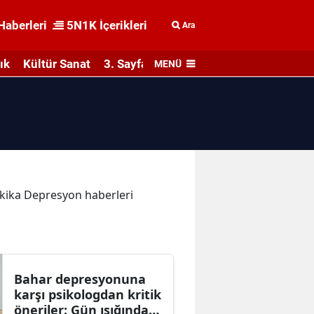
Haberleri
5N1K İçerikleri
Ara
ık
Kültür Sanat
3. Sayfa
MENÜ
dakika Depresyon haberleri
Bahar depresyonuna
karşı psikologdan kritik
öneriler: Gün ışığında