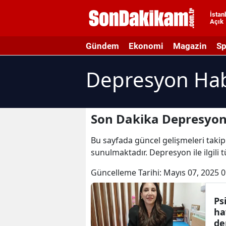
İstan
Açık
A
Gündem
Ekonomi
Magazin
Sp
A
Depresyon Hab
A
A
A
Son Dakika Depresyon
A
Bu sayfada güncel gelişmeleri takip
sunulmaktadır. Depresyon ile ilgili
A
Güncelleme Tarihi:
Mayıs 07, 2025 0
A
A
Ps
ha
B
de