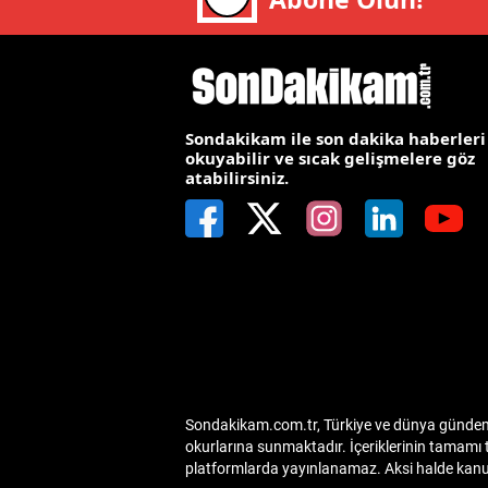
E
E
E
Sondakikam ile son dakika haberleri
okuyabilir ve sıcak gelişmelere göz
E
atabilirsiniz.
E
G
G
G
H
Sondakikam.com.tr, Türkiye ve dünya gündemin
H
okurlarına sunmaktadır. İçeriklerinin tamamı 
platformlarda yayınlanamaz. Aksi halde kanuni
I