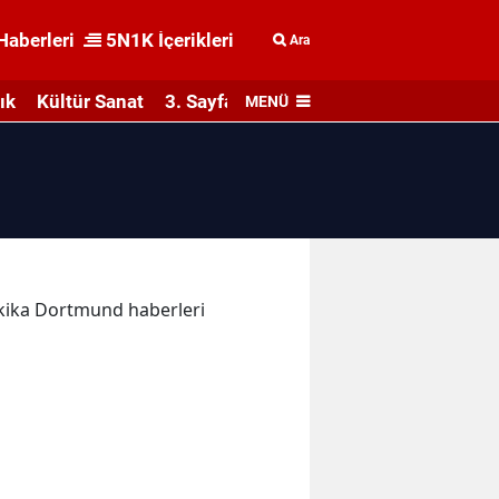
Haberleri
5N1K İçerikleri
Ara
ık
Kültür Sanat
3. Sayfa
MENÜ
dakika Dortmund haberleri