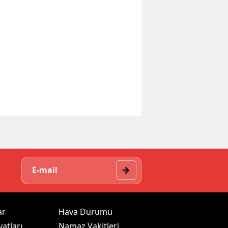
ar
Hava Durumu
yatları
Namaz Vakitleri