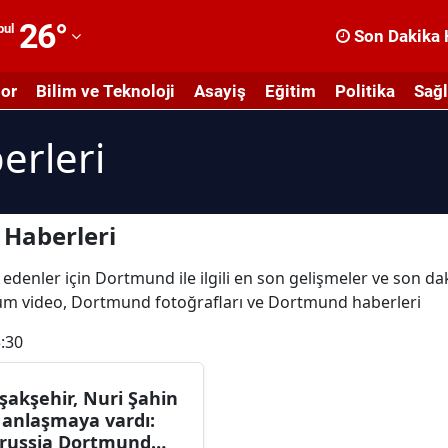
26
°
bul
Son Dakika 
dana
or
Bilim ve Teknoloji
Asayiş
Eğitim
Politika
Sağl
dıyaman
rleri
fyonkarahisar
ğrı
masya
Haberleri
nkara
 edenler için Dortmund ile ilgili en son gelişmeler ve son 
 tüm video, Dortmund fotoğrafları ve Dortmund haberleri
ntalya
:30
rtvin
ydın
şakşehir, Nuri Şahin
e anlaşmaya vardı:
alıkesir
russia Dortmund