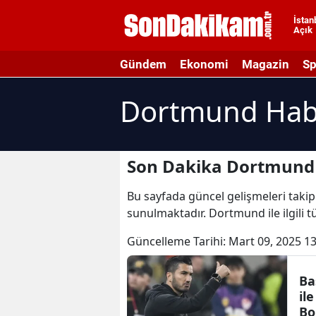
İstan
Açık
A
Gündem
Ekonomi
Magazin
Sp
A
Dortmund Habe
A
A
A
Son Dakika Dortmund 
A
Bu sayfada güncel gelişmeleri takip
sunulmaktadır. Dortmund ile ilgili
A
Güncelleme Tarihi:
Mart 09, 2025 13
A
A
Ba
il
B
Bo