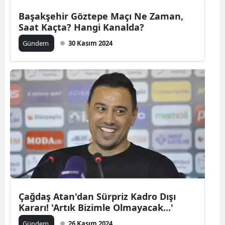
Başakşehir Göztepe Maçı Ne Zaman,
Saat Kaçta? Hangi Kanalda?
Gündem
30 Kasım 2024
Çağdaş Atan'dan Sürpriz Kadro Dışı
Kararı! 'Artık Bizimle Olmayacak...'
Gündem
26 Kasım 2024