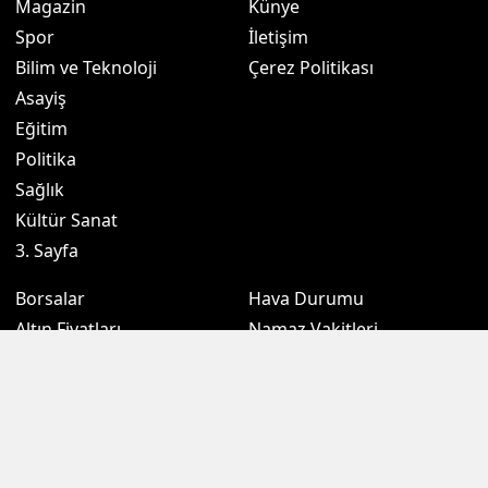
Magazin
Künye
Spor
İletişim
Bilim ve Teknoloji
Çerez Politikası
Asayiş
Eğitim
Politika
Sağlık
Kültür Sanat
3. Sayfa
Borsalar
Hava Durumu
Altın Fiyatları
Namaz Vakitleri
Döviz Fiyatları
Puan Durumu
Kripto Paralar
Eczaneler
Sondakikam.com.tr, Türkiye ve dünya gündeminden son dakika
haberleri, gündemden haberleri, ekonomi, siyaset, spor, kamu gibi