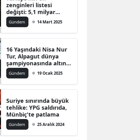
zenginleri listesi
değişti: 5,1 milyar
dolarlık servetiyle
Gündem
14 Mart 2025
zirvedeki isim
değişmedi
16 Yaşındaki Nisa Nur
Tur, Alpagut dünya
şampiyonasında altın
madalya kazandı
Gündem
19 Ocak 2025
Suriye sınırında büyük
tehlike: YPG saldırıda,
Münbiç'te patlama
Gündem
25 Aralık 2024