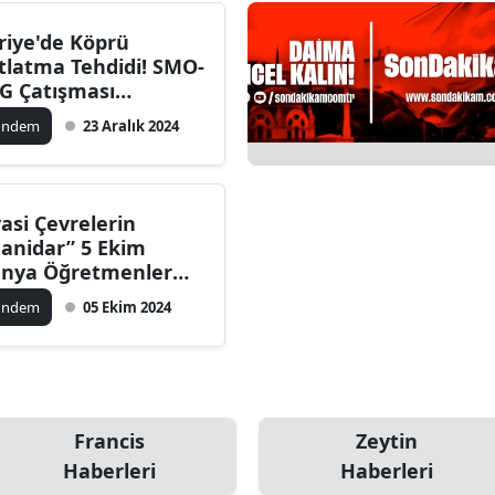
ersin
riye'de Köprü
tlatma Tehdidi! SMO-
stanbul
G Çatışması
rmanıyor
zmir
ündem
23 Aralık 2024
ars
astamonu
yasi Çevrelerin
anidar” 5 Ekim
ayseri
nya Öğretmenler
nü Mesajı
rklareli
ündem
05 Ekim 2024
ırşehir
ocaeli
onya
Francis
Zeytin
Haberleri
Haberleri
ütahya