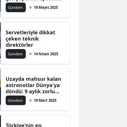
Duman'ın sırları neler?
Gündem
19 Mayıs 2025
Servetleriyle dikkat
çeken teknik
direktörler
Gündem
14 Nisan 2025
Uzayda mahsur kalan
astronotlar Dünya'ya
döndü: 9 aylık zorlu
bekleyişin sonu
Gündem
19 Mart 2025
Türkiye'nin en