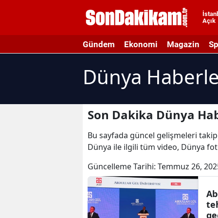
İstan
Açık
A
Gündem
Ekonomi
Magazin
Sp
A
Dünya Haberle
A
A
A
Son Dakika Dünya Hab
A
Bu sayfada güncel gelişmeleri takip
Dünya ile ilgili tüm video, Dünya fo
A
Güncelleme Tarihi:
Temmuz 26, 202
A
A
Ab
te
B
ge