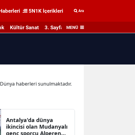
Haberleri
5N1K İçerikleri
Ara
ık
Kültür Sanat
3. Sayfa
MENÜ
a Dünya haberleri sunulmaktadır.
Antalya'da dünya
ikincisi olan Mudanyalı
genç sporcu Alperen