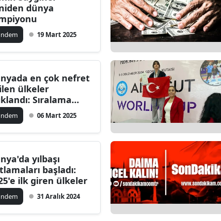
niden dünya
dirne
mpiyonu
lazığ
ündem
19 Mart 2025
rzincan
rzurum
nyada en çok nefret
ilen ülkeler
skişehir
ıklandı: Sıralama
dukça şaşırtıcı
aziantep
ündem
06 Mart 2025
iresun
ümüşhane
nya'da yılbaşı
tlamaları başladı:
akkari
25'e ilk giren ülkeler
atay
ündem
31 Aralık 2024
sparta