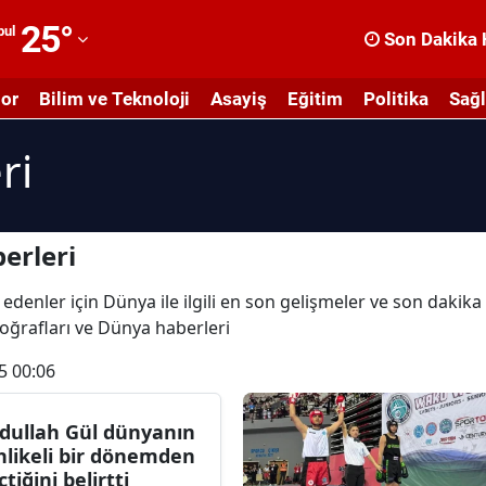
25
°
bul
Son Dakika 
dana
or
Bilim ve Teknoloji
Asayiş
Eğitim
Politika
Sağl
dıyaman
ri
fyonkarahisar
ğrı
masya
erleri
nkara
 edenler için Dünya ile ilgili en son gelişmeler ve son dakik
toğrafları ve Dünya haberleri
ntalya
5 00:06
rtvin
ydın
dullah Gül dünyanın
hlikeli bir dönemden
alıkesir
çtiğini belirtti