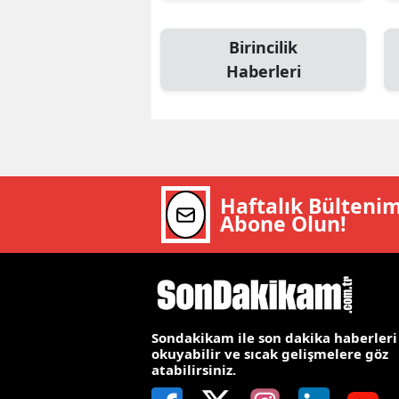
M
Birincilik
M
Haberleri
K
M
M
Haftalık Bülteni
M
Abone Olun!
N
N
O
Sondakikam ile son dakika haberleri
okuyabilir ve sıcak gelişmelere göz
R
atabilirsiniz.
S