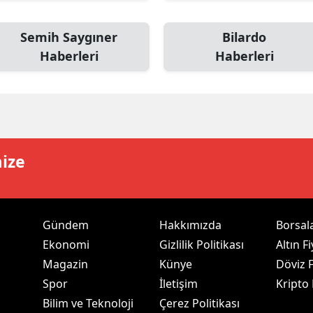
alatya
Semih Saygıner
Bilardo
anisa
Haberleri
Haberleri
ahramanmaraş
ardin
uğla
mize
uş
evşehir
iğde
Gündem
Hakkımızda
Borsal
Ekonomi
Gizlilik Politikası
Altın Fi
rdu
Magazin
Künye
Döviz F
ize
Spor
İletişim
Kripto
Bilim ve Teknoloji
Çerez Politikası
akarya