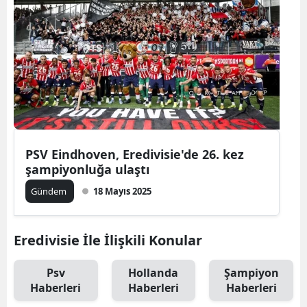
PSV Eindhoven, Eredivisie'de 26. kez
şampiyonluğa ulaştı
Gündem
18 Mayıs 2025
Eredivisie İle İlişkili Konular
Psv
Hollanda
Şampiyon
Haberleri
Haberleri
Haberleri