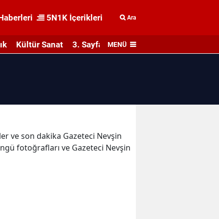
Haberleri
5N1K İçerikleri
Ara
ık
Kültür Sanat
3. Sayfa
MENÜ
eler ve son dakika Gazeteci Nevşin
ngü fotoğrafları ve Gazeteci Nevşin