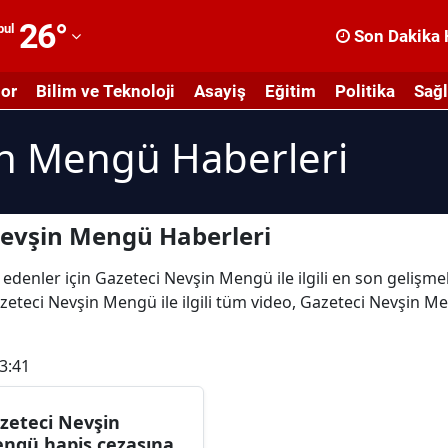
26
°
bul
Son Dakika 
dana
or
Bilim ve Teknoloji
Asayiş
Eğitim
Politika
Sağl
dıyaman
in Mengü Haberleri
fyonkarahisar
ğrı
masya
Nevşin Mengü Haberleri
nkara
 edenler için Gazeteci Nevşin Mengü ile ilgili en son gelişm
eteci Nevşin Mengü ile ilgili tüm video, Gazeteci Nevşin Me
ntalya
rtvin
3:41
ydın
zeteci Nevşin
alıkesir
ngü hapis cezasına