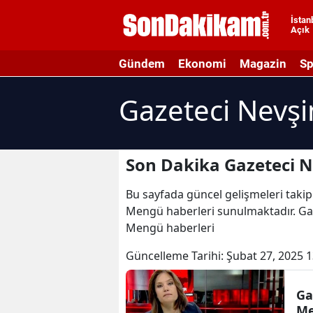
İstan
Açık
A
Gündem
Ekonomi
Magazin
Sp
A
Gazeteci Nevş
A
A
A
Son Dakika Gazeteci 
A
Bu sayfada güncel gelişmeleri takip
Mengü haberleri sunulmaktadır. Gaz
A
Mengü haberleri
A
Güncelleme Tarihi:
Şubat 27, 2025 1
A
Ga
B
Me