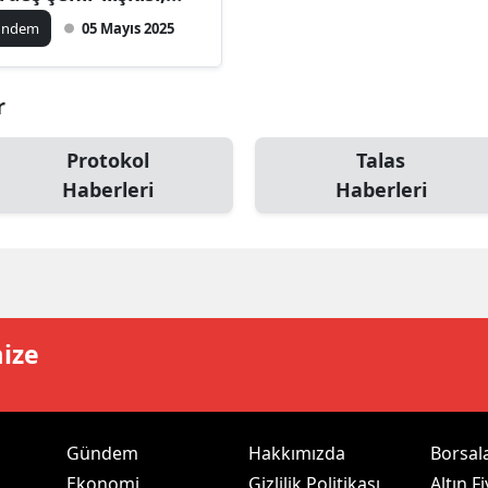
ılan imzalarla
ilecik
ündem
05 Mayıs 2025
smiyete döküldü
ingöl
r
tlis
olu
Protokol
Talas
Haberleri
Haberleri
urdur
ursa
anakkale
ankırı
mize
orum
enizli
Gündem
Hakkımızda
Borsal
iyarbakır
Ekonomi
Gizlilik Politikası
Altın Fi