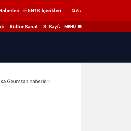
Haberleri
5N1K İçerikleri
Ara
ık
Kültür Sanat
3. Sayfa
MENÜ
akika Geumsan haberleri