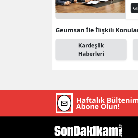
at
B
G
re
B
Geumsan İle İlişkili Konula
Bi
Kardeşlik
B
Haberleri
B
B
Ç
Ç
Haftalık Bülteni
Abone Olun!
Ç
D
D