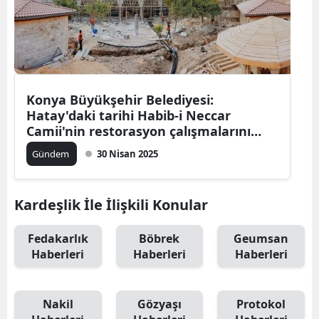
Konya Büyükşehir Belediyesi:
Hatay'daki tarihi Habib-i Neccar
Camii'nin restorasyon çalışmalarını
hızla sürdürüyor
Gündem
30 Nisan 2025
Kardeşlik İle İlişkili Konular
Fedakarlık
Böbrek
Geumsan
Haberleri
Haberleri
Haberleri
Nakil
Gözyaşı
Protokol