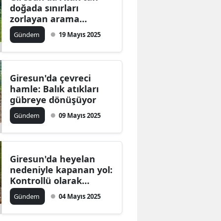
doğada sınırları
zorlayan arama
kurtarma eğitimi
Gündem
19 Mayıs 2025
Giresun'da çevreci
hamle: Balık atıkları
gübreye dönüşüyor
Gündem
09 Mayıs 2025
Giresun'da heyelan
nedeniyle kapanan yol:
Kontrollü olarak
ulaşıma açıldı
Gündem
04 Mayıs 2025