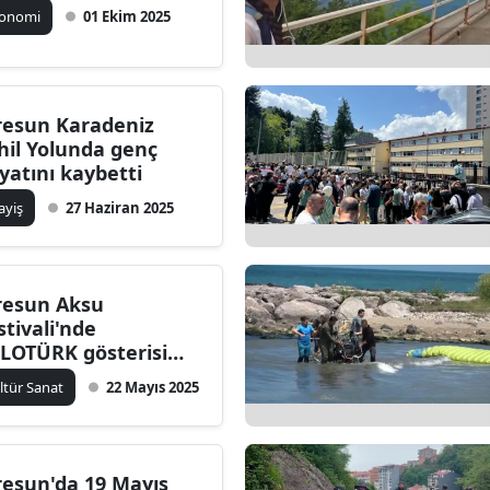
konomi
01 Ekim 2025
ilecik
ingöl
tlis
resun Karadeniz
hil Yolunda genç
olu
yatını kaybetti
urdur
ayiş
27 Haziran 2025
ursa
anakkale
resun Aksu
stivali'nde
ankırı
LOTÜRK gösterisi
fes kesti
orum
ltür Sanat
22 Mayıs 2025
enizli
iyarbakır
resun'da 19 Mayıs