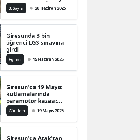
3. Sayfa
28 Haziran 2025
Giresunda 3 bin
öğrenci LGS sınavına
girdi
Eğitim
15 Haziran 2025
Giresun'da 19 Mayıs
kutlamalarında
paramotor kazası:
Pilotun durumu nasıl?
Gündem
19 Mayıs 2025
Giresun'da Atak'tan