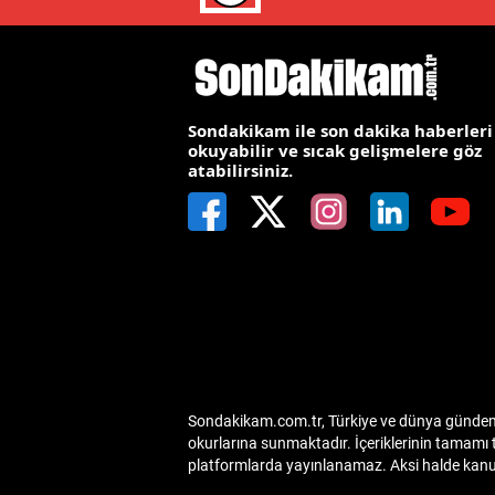
Y
Z
Sondakikam ile son dakika haberleri
A
okuyabilir ve sıcak gelişmelere göz
atabilirsiniz.
B
K
K
B
Ş
B
Sondakikam.com.tr, Türkiye ve dünya gündemin
okurlarına sunmaktadır. İçeriklerinin tamamı 
A
platformlarda yayınlanamaz. Aksi halde kanuni
I