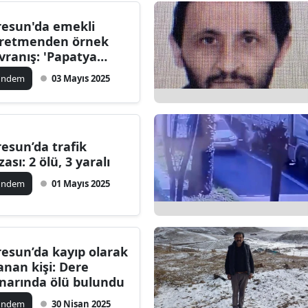
ersin
resun'da emekli
retmenden örnek
stanbul
vranış: 'Papatya
nıfı'nda gönüllü
zmir
ündem
03 Mayıs 2025
retmenlik yapıyor
ars
astamonu
resun’da trafik
zası: 2 ölü, 3 yaralı
ayseri
ündem
01 Mayıs 2025
rklareli
ırşehir
ocaeli
resun’da kayıp olarak
anan kişi: Dere
onya
narında ölü bulundu
ütahya
ündem
30 Nisan 2025