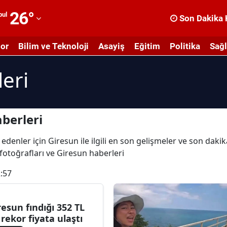
26
°
bul
Son Dakika 
dana
or
Bilim ve Teknoloji
Asayiş
Eğitim
Politika
Sağl
dıyaman
eri
fyonkarahisar
ğrı
masya
berleri
nkara
edenler için Giresun ile ilgili en son gelişmeler ve son dak
 fotoğrafları ve Giresun haberleri
ntalya
:57
rtvin
ydın
resun fındığı 352 TL
e rekor fiyata ulaştı
alıkesir