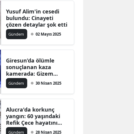
Yusuf Alim'in cesedi
bulundu: Cinayeti
çözen detaylar şok etti
Gündem
02 Mayıs 2025
Giresun’da ölümle
sonuçlanan kaza
kamerada: Gizem
Yaşar Çolaker hayatını
Gündem
30 Nisan 2025
kaybetti
Alucra'da korkunç
yangın: 60 yaşındaki
Refik Çece hayatını
kaybetti
Gündem
28 Nisan 2025