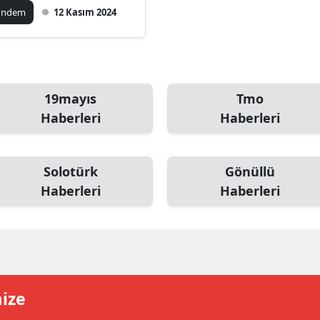
ündem
12 Kasım 2024
amsun
irt
inop
19mayıs
Tmo
ivas
Haberleri
Haberleri
ekirdağ
Solotürk
Gönüllü
okat
Haberleri
Haberleri
rabzon
unceli
anlıurfa
şak
mize
an