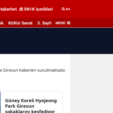
Haberleri
5N1K İçerikleri
Ara
ık
Kültür Sanat
3. Sayfa
MENÜ
ika Giresun haberleri sunulmaktadır.
Güney Koreli Hyojeong
Park Giresun
sokaklarını keşfediyor