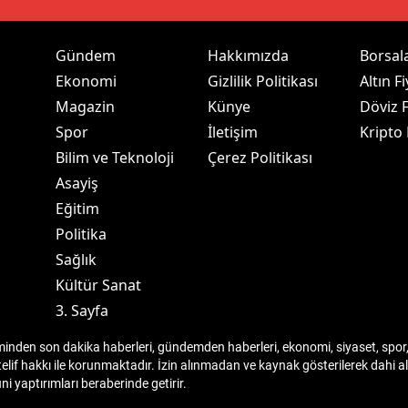
ozgat
Gündem
Hakkımızda
Borsal
onguldak
Ekonomi
Gizlilik Politikası
Altın Fi
Magazin
Künye
Döviz F
ksaray
Spor
İletişim
Kripto
ayburt
Bilim ve Teknoloji
Çerez Politikası
Asayiş
araman
Eğitim
ırıkkale
Politika
atman
Sağlık
Kültür Sanat
ırnak
3. Sayfa
artın
den son dakika haberleri, gündemden haberleri, ekonomi, siyaset, spor, 
telif hakkı ile korunmaktadır. İzin alınmadan ve kaynak gösterilerek dahi
rdahan
 yaptırımları beraberinde getirir.
ğdır