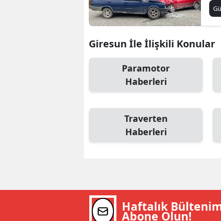
G
S
Si
Giresun İle İlişkili Konular
S
Paramotor
S
Haberleri
T
Traverten
T
Haberleri
T
T
Ş
U
Haftalık Bülteni
Abone Olun!
V