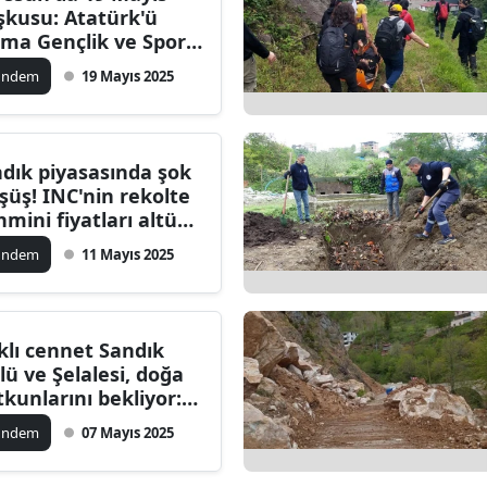
şkusu: Atatürk'ü
dirne
ma Gençlik ve Spor
yramı kutlandı
lazığ
ündem
19 Mayıs 2025
rzincan
rzurum
ndık piyasasında şok
şüş! INC'nin rekolte
skişehir
hmini fiyatları altüst
ti
aziantep
ündem
11 Mayıs 2025
iresun
ümüşhane
klı cennet Sandık
lü ve Şelalesi, doğa
akkari
tkunlarını bekliyor:
rizm potansiyelini
atay
ündem
07 Mayıs 2025
ttıracak doğa
rikası
sparta