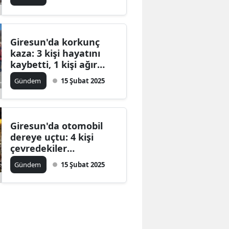
Giresun'da korkunç
kaza: 3 kişi hayatını
kaybetti, 1 kişi ağır
yaralı
Gündem
15 Şubat 2025
Giresun'da otomobil
dereye uçtu: 4 kişi
çevredekiler
tarafından kurtarıldı
Gündem
15 Şubat 2025