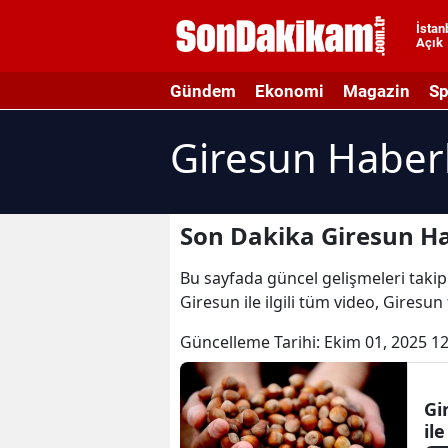
İstan
Açık
A
Gündem
Ekonomi
Magazin
Sp
A
Giresun Haberl
A
A
A
Son Dakika Giresun Ha
A
Bu sayfada güncel gelişmeleri takip 
Giresun ile ilgili tüm video, Giresun
A
Güncelleme Tarihi:
Ekim 01, 2025 12
A
A
Gi
il
B