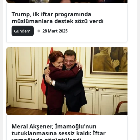
Trump, ilk iftar programında
müslümanlara destek sözü verdi
Gündem
28 Mart 2025
Meral Akşener, İmamoğlu'nun
tutuklanmasına sessiz kaldı: İftar