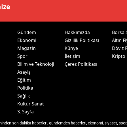
mize
ersin
stanbul
zmir
Gündem
Hakkımızda
Borsal
Ekonomi
Gizlilik Politikası
Altın Fi
ars
Magazin
Künye
Döviz F
astamonu
Spor
İletişim
Kripto
Bilim ve Teknoloji
Çerez Politikası
ayseri
Asayiş
rklareli
Eğitim
Politika
ırşehir
Sağlık
ocaeli
Kültür Sanat
3. Sayfa
onya
den son dakika haberleri, gündemden haberleri, ekonomi, siyaset, spor, 
ütahya