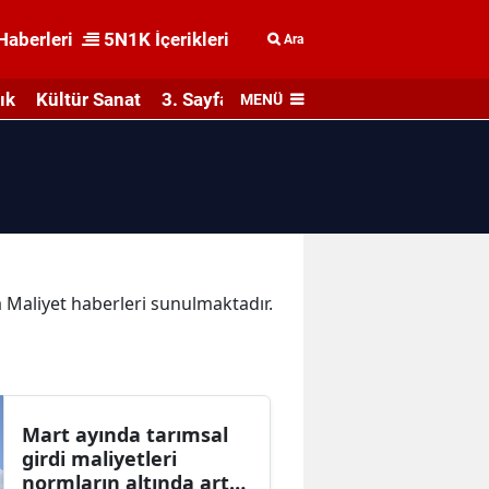
Haberleri
5N1K İçerikleri
Ara
ık
Kültür Sanat
3. Sayfa
MENÜ
ka Maliyet haberleri sunulmaktadır.
Mart ayında tarımsal
girdi maliyetleri
normların altında arttı: