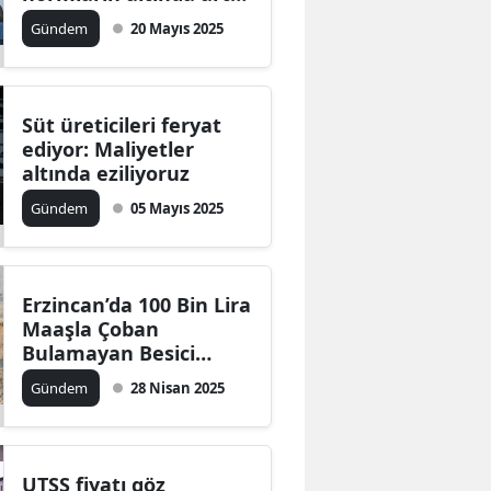
Üreticiler avantaj
Gündem
20 Mayıs 2025
sağladı
Süt üreticileri feryat
ediyor: Maliyetler
altında eziliyoruz
Gündem
05 Mayıs 2025
Erzincan’da 100 Bin Lira
Maaşla Çoban
Bulamayan Besici
Derdini Valiye Anlattı
Gündem
28 Nisan 2025
UTSS fiyatı göz