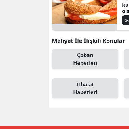
ka
E
ola
E
G
E
Maliyet İle İlişkili Konular
E
Çoban
E
Haberleri
G
G
İthalat
G
Haberleri
H
H
I