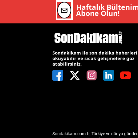
Haftalık Bülteni
M
Abone Olun!
İ
İ
K
Sondakikam ile son dakika haberleri
okuyabilir ve sıcak gelişmelere göz
K
atabilirsiniz.
K
Kı
K
K
K
Sondakikam.com.tr, Türkiye ve dünya gündemin
K