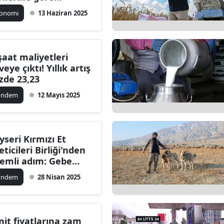
kseldi
ilecik
konomi
13 Haziran 2025
ingöl
tlis
şaat maliyetleri
veye çıktı! Yıllık artış
olu
zde 23,23
urdur
ündem
12 Mayıs 2025
ursa
anakkale
yseri Kırmızı Et
eticileri Birliği'nden
ankırı
emli adım: Gebe
ve ithalatı ile
orum
ündem
28 Nisan 2025
etimde canlanma
defleniyor
enizli
iyarbakır
mit fiyatlarına zam