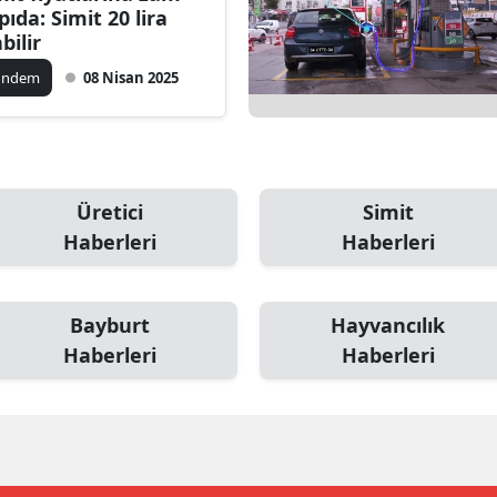
pıda: Simit 20 lira
dirne
bilir
lazığ
ündem
08 Nisan 2025
rzincan
rzurum
skişehir
Üretici
Simit
Haberleri
Haberleri
aziantep
iresun
Bayburt
Hayvancılık
ümüşhane
Haberleri
Haberleri
akkari
atay
sparta