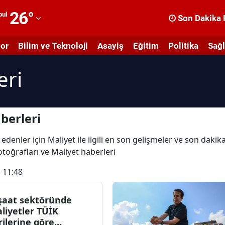
26
°
bul
Son Dakika 
dana
or
Bilim ve Teknoloji
Asayiş
Eğitim
Politika
Sağl
dıyaman
eri
fyonkarahisar
ğrı
masya
berleri
nkara
edenler için Maliyet ile ilgili en son gelişmeler ve son daki
fotoğrafları ve Maliyet haberleri
ntalya
 11:48
rtvin
ydın
şaat sektöründe
liyetler TÜİK
alıkesir
rilerine göre