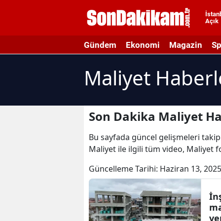
İstan
Açık
A
Gündem
Ekonomi
Magazin
Sp
A
Maliyet Haberl
A
A
A
Son Dakika Maliyet Ha
A
Bu sayfada güncel gelişmeleri takip 
Maliyet ile ilgili tüm video, Maliyet 
A
Güncelleme Tarihi:
Haziran 13, 2025
A
A
İn
ma
B
ve