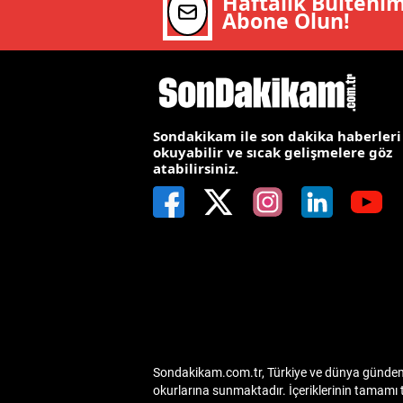
Haftalık Bülteni
Abone Olun!
E
E
E
E
Sondakikam ile son dakika haberleri
okuyabilir ve sıcak gelişmelere göz
atabilirsiniz.
E
G
G
G
H
H
Sondakikam.com.tr, Türkiye ve dünya gündemin
I
okurlarına sunmaktadır. İçeriklerinin tamamı 