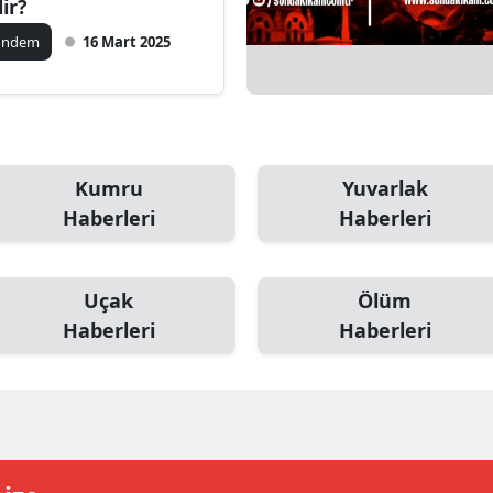
lir?
ilecik
ündem
16 Mart 2025
ingöl
tlis
olu
Kumru
Yuvarlak
urdur
Haberleri
Haberleri
ursa
anakkale
Uçak
Ölüm
Haberleri
Haberleri
ankırı
orum
enizli
iyarbakır