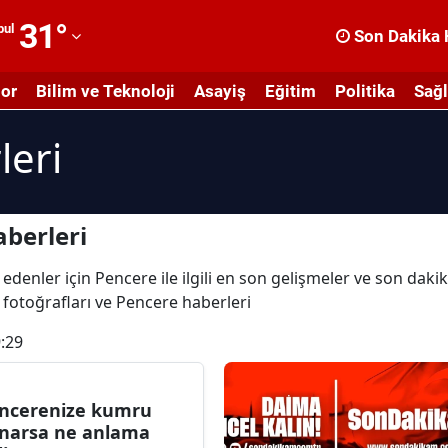
31
°
bul
Son Dakika 
dana
or
Bilim ve Teknoloji
Asayiş
Eğitim
Politika
Sağl
dıyaman
leri
fyonkarahisar
ğrı
masya
berleri
nkara
edenler için Pencere ile ilgili en son gelişmeler ve son dak
e fotoğrafları ve Pencere haberleri
ntalya
:29
rtvin
ydın
ncerenize kumru
alıkesir
narsa ne anlama