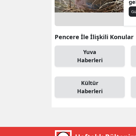
ge
B
G
B
Bi
Pencere İle İlişkili Konular
B
Yuva
B
Haberleri
B
Ç
Kültür
Haberleri
Ç
Ç
D
D