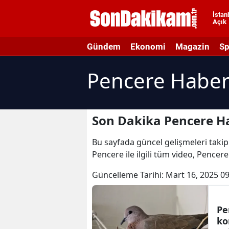
İstan
Açık
A
Gündem
Ekonomi
Magazin
Sp
A
Pencere Haber
A
A
A
Son Dakika Pencere Ha
A
Bu sayfada güncel gelişmeleri takip 
Pencere ile ilgili tüm video, Pencer
A
Güncelleme Tarihi:
Mart 16, 2025 09
A
A
Pe
B
ko