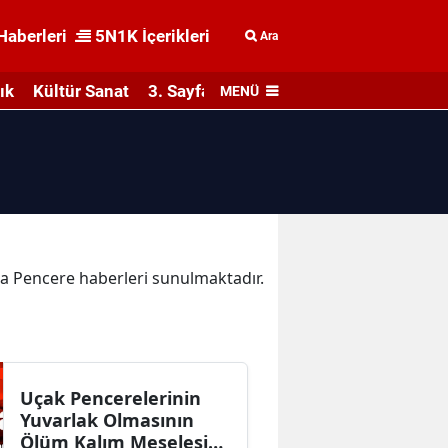
Haberleri
5N1K İçerikleri
Ara
ık
Kültür Sanat
3. Sayfa
MENÜ
ika Pencere haberleri sunulmaktadır.
Uçak Pencerelerinin
Yuvarlak Olmasının
Ölüm Kalım Meselesi