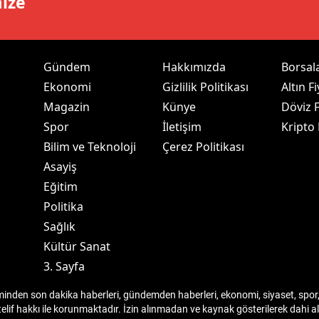
mize
dirne
lazığ
Gündem
Hakkımızda
Borsal
rzincan
Ekonomi
Gizlilik Politikası
Altın Fi
rzurum
Magazin
Künye
Döviz F
Spor
İletişim
Kripto
skişehir
Bilim ve Teknoloji
Çerez Politikası
aziantep
Asayiş
Eğitim
iresun
Politika
ümüşhane
Sağlık
Kültür Sanat
akkari
3. Sayfa
atay
den son dakika haberleri, gündemden haberleri, ekonomi, siyaset, spor, 
sparta
telif hakkı ile korunmaktadır. İzin alınmadan ve kaynak gösterilerek dahi