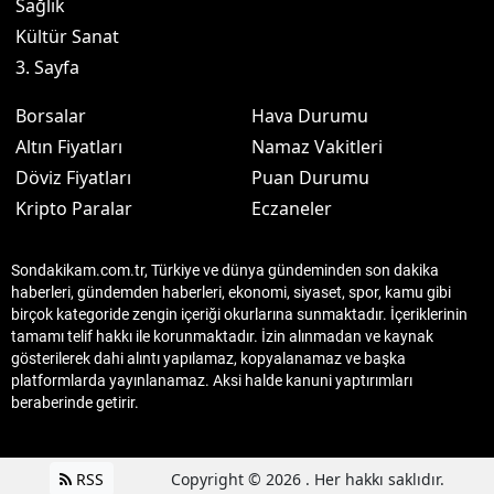
Sağlık
Kültür Sanat
3. Sayfa
Borsalar
Hava Durumu
Altın Fiyatları
Namaz Vakitleri
Döviz Fiyatları
Puan Durumu
Kripto Paralar
Eczaneler
Sondakikam.com.tr, Türkiye ve dünya gündeminden son dakika
haberleri, gündemden haberleri, ekonomi, siyaset, spor, kamu gibi
birçok kategoride zengin içeriği okurlarına sunmaktadır. İçeriklerinin
tamamı telif hakkı ile korunmaktadır. İzin alınmadan ve kaynak
gösterilerek dahi alıntı yapılamaz, kopyalanamaz ve başka
platformlarda yayınlanamaz. Aksi halde kanuni yaptırımları
beraberinde getirir.
RSS
Copyright © 2026 . Her hakkı saklıdır.