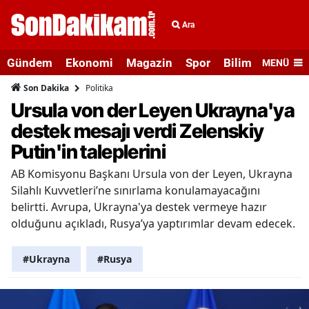
Ara
Gündem
Ekonomi
Magazin
Spor
Bilim ve Teknolo
MENÜ
Politika
Son Dakika
Ursula von der Leyen Ukrayna'ya
destek mesajı verdi Zelenskiy
Putin'in taleplerini
AB Komisyonu Başkanı Ursula von der Leyen, Ukrayna
Silahlı Kuvvetleri’ne sınırlama konulamayacağını
belirtti. Avrupa, Ukrayna'ya destek vermeye hazır
olduğunu açıkladı, Rusya’ya yaptırımlar devam edecek.
#Ukrayna
#Rusya