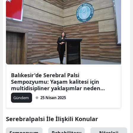
Balıkesir'de Serebral Palsi
Sempozyumu: Yaşam kalitesi için
multidisipliner yaklaşımlar neden
önemli?
Gündem
25 Nisan 2025
Serebralpalsi İle İlişkili Konular