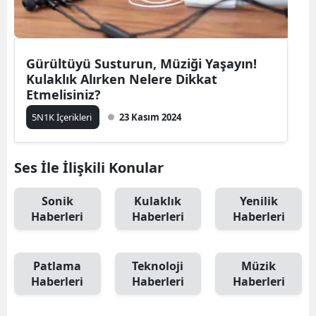
Gürültüyü Susturun, Müziği Yaşayın!
Kulaklık Alırken Nelere Dikkat
Etmelisiniz?
5N1K İçerikleri
23 Kasım 2024
Ses İle İlişkili Konular
Sonik
Kulaklık
Yenilik
Haberleri
Haberleri
Haberleri
Patlama
Teknoloji
Müzik
Haberleri
Haberleri
Haberleri