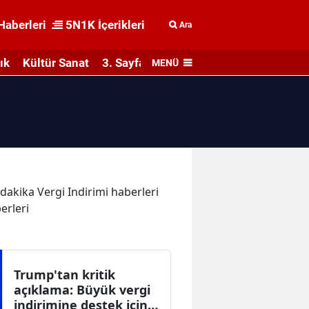
Haberleri
5N1K İçerikleri
Ara
ık
Kültür Sanat
3. Sayfa
MENÜ
 dakika Vergi Indirimi haberleri
erleri
Trump'tan kritik
açıklama: Büyük vergi
indirimine destek için