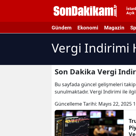
İstan
Açık
A
Gündem
Ekonomi
Magazin
Sp
A
Vergi Indirimi 
A
A
A
Son Dakika Vergi Indir
A
Bu sayfada güncel gelişmeleri takip e
sunulmaktadır. Vergi Indirimi ile ilg
A
Güncelleme Tarihi:
Mayıs 22, 2025 1
A
A
Tr
Pi
B
Ve