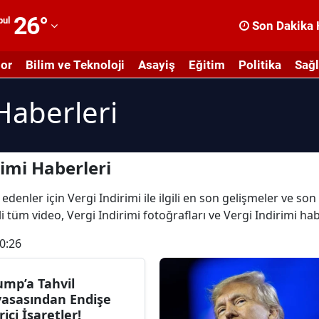
26
°
bul
Son Dakika 
dana
or
Bilim ve Teknoloji
Asayiş
Eğitim
Politika
Sağl
dıyaman
Haberleri
fyonkarahisar
ğrı
masya
imi Haberleri
nkara
denler için Vergi Indirimi ile ilgili en son gelişmeler ve son
ili tüm video, Vergi Indirimi fotoğrafları ve Vergi Indirimi hab
ntalya
0:26
rtvin
ydın
ump’a Tahvil
yasasından Endişe
alıkesir
rici İşaretler!