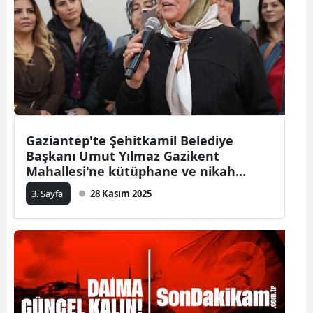
Gaziantep'te Şehitkamil Belediye
Başkanı Umut Yılmaz Gazikent
Mahallesi'ne kütüphane ve nikah
salonu müjdesi
3. Sayfa
28 Kasım 2025