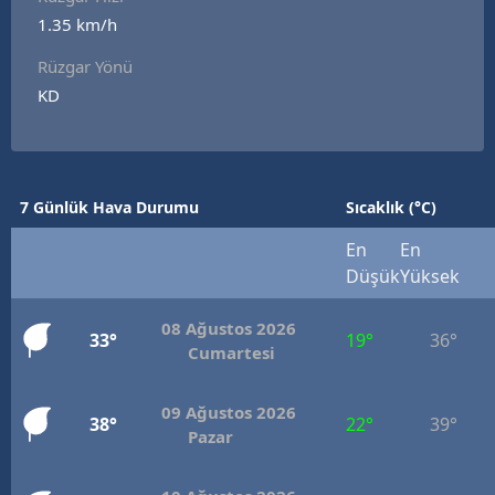
1.35 km/h
Rüzgar Yönü
KD
7 Günlük Hava Durumu
Sıcaklık (°C)
En
En
Düşük
Yüksek
08 Ağustos 2026
33°
19°
36°
Cumartesi
09 Ağustos 2026
38°
22°
39°
Pazar