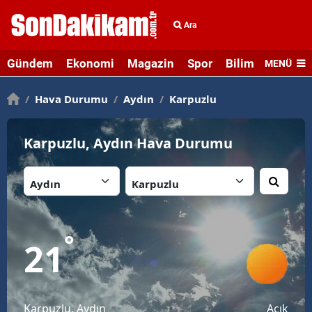
Ara
Gündem
Ekonomi
Magazin
Spor
Bilim ve Teknolo
MENÜ
/
Hava Durumu
/
Aydın
/
Karpuzlu
Karpuzlu, Aydın Hava Durumu
İl:
İlçe:
°
21
Karpuzlu, Aydın
Açık