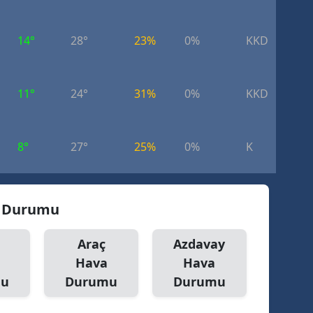
dirne
14°
28°
23%
0%
KKD
4.
lazığ
rzincan
11°
24°
31%
0%
KKD
4.
rzurum
skişehir
8°
27°
25%
0%
K
3.
aziantep
iresun
a Durumu
ümüşhane
Araç
Azdavay
akkari
Hava
Hava
atay
mu
Durumu
Durumu
sparta