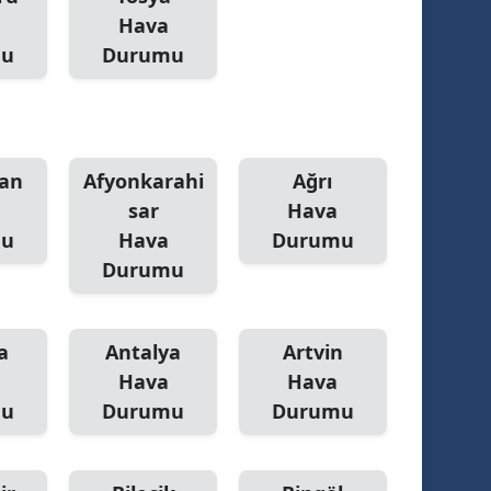
Hava
alatya
mu
Durumu
anisa
ahramanmaraş
ardin
an
Afyonkarahi
Ağrı
sar
Hava
uğla
mu
Hava
Durumu
uş
Durumu
evşehir
iğde
a
Antalya
Artvin
Hava
Hava
rdu
mu
Durumu
Durumu
ize
akarya