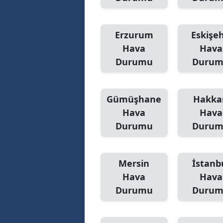
Y
Erzurum
Eskişeh
Z
Hava
Hava
A
Durumu
Duru
B
Gümüşhane
Hakka
K
Hava
Hava
K
Durumu
Duru
B
Ş
Mersin
İstanb
Hava
Hava
B
Durumu
Duru
A
I