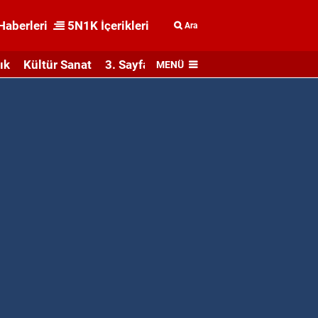
Haberleri
5N1K İçerikleri
Ara
ık
Kültür Sanat
3. Sayfa
MENÜ