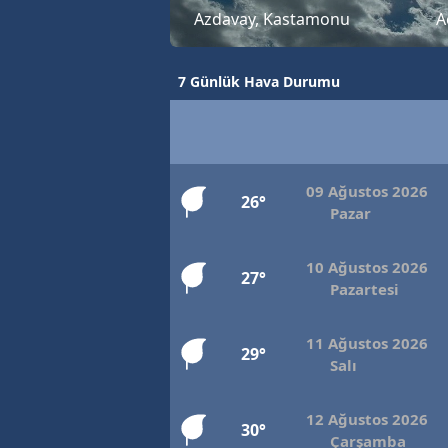
Azdavay, Kastamonu
A
B
B
7 Günlük Hava Durumu
Bi
B
B
09 Ağustos 2026
26°
Pazar
B
10 Ağustos 2026
Ç
27°
Pazartesi
Ç
11 Ağustos 2026
Ç
29°
Salı
D
12 Ağustos 2026
30°
D
Çarşamba