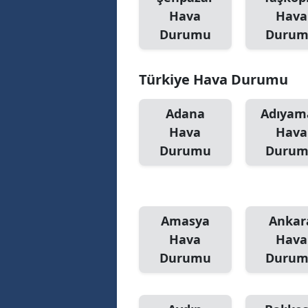
Hava
Hava
M
Durumu
Duru
M
Türkiye Hava Durumu
K
M
Adana
Adıyam
Hava
Hava
M
Durumu
Duru
M
N
N
Amasya
Ankar
Hava
Hava
O
Durumu
Duru
R
S