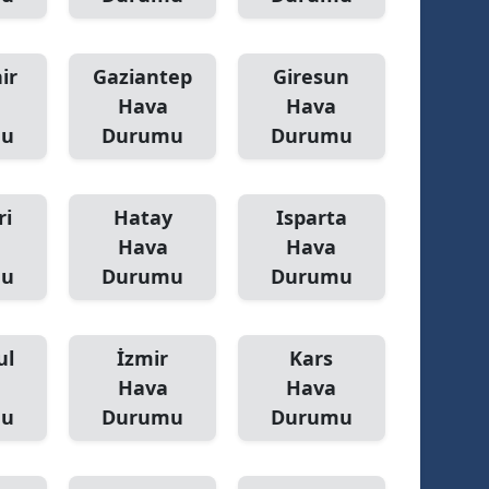
ozgat
ir
Gaziantep
Giresun
onguldak
Hava
Hava
ksaray
mu
Durumu
Durumu
ayburt
ri
Hatay
Isparta
araman
Hava
Hava
ırıkkale
mu
Durumu
Durumu
atman
ırnak
ul
İzmir
Kars
Hava
Hava
artın
mu
Durumu
Durumu
rdahan
ğdır