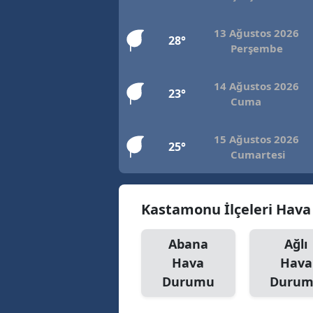
E
13 Ağustos 2026
28°
E
Perşembe
E
14 Ağustos 2026
23°
Cuma
E
E
15 Ağustos 2026
25°
Cumartesi
G
G
Kastamonu İlçeleri Hav
G
Abana
Ağlı
H
Hava
Hava
H
Durumu
Duru
I