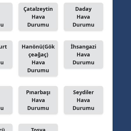
ersin
Çatalzeytin
Daday
Hava
Hava
stanbul
mu
Durumu
Durumu
zmir
ars
urt
Hanönü(Gök
İhsangazi
çeağaç)
Hava
astamonu
mu
Hava
Durumu
ayseri
Durumu
rklareli
Pınarbaşı
Seydiler
ırşehir
Hava
Hava
ocaeli
mu
Durumu
Durumu
onya
ütahya
rü
Tosya