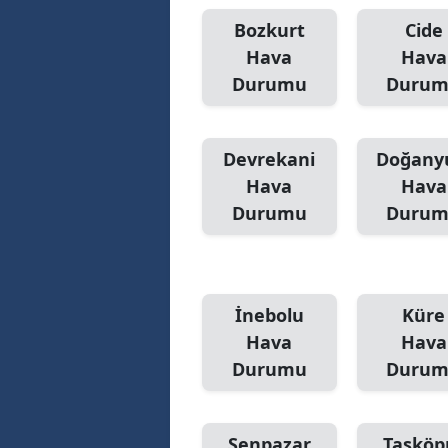
Bozkurt
Cide
M
Hava
Hava
İ
Durumu
Duru
İ
K
Devrekani
Doğany
Hava
Hava
K
Durumu
Duru
K
Kı
İnebolu
Küre
K
Hava
Hava
K
Durumu
Duru
K
K
Şenpazar
Taşköp