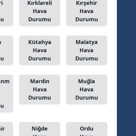
i
Kırklareli
Kırşehir
Hava
Hava
alova
mu
Durumu
Durumu
arabük
lis
a
Kütahya
Malatya
smaniye
Hava
Hava
mu
Durumu
Durumu
üzce
anm
Mardin
Muğla
Hava
Hava
Durumu
Durumu
mu
ir
Niğde
Ordu