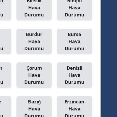
ir
Bilecik
Bingöl
Hava
Hava
amsun
mu
Durumu
Durumu
irt
inop
Burdur
Bursa
Hava
Hava
ivas
mu
Durumu
Durumu
ekirdağ
okat
ı
Çorum
Denizli
rabzon
Hava
Hava
mu
Durumu
Durumu
unceli
anlıurfa
e
Elazığ
Erzincan
şak
Hava
Hava
mu
Durumu
Durumu
an