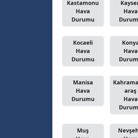
Kastamonu
Kayser
Hava
Hava
Y
Durumu
Duru
K
Ki
Kocaeli
Kony
Hava
Hava
O
Durumu
Duru
D
Manisa
Kahram
Hava
araş
Durumu
Hava
Duru
Muş
Nevşeh