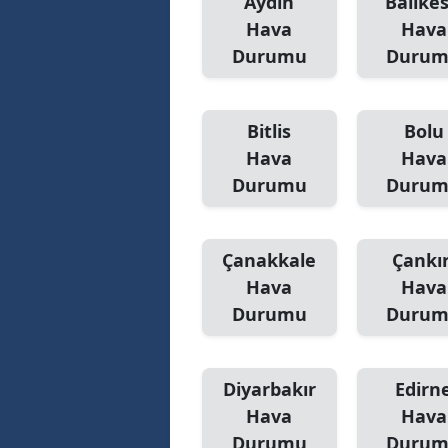
Aydın
Balıkes
Hava
Hava
S
Durumu
Duru
Si
S
Bitlis
Bolu
Hava
Hava
S
Durumu
Duru
T
T
Çanakkale
Çankır
T
Hava
Hava
Durumu
Duru
T
Ş
Diyarbakır
Edirn
U
Hava
Hava
Durumu
Duru
V