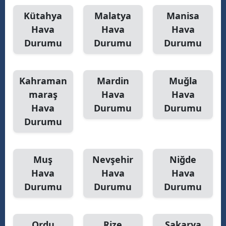
Kütahya
Malatya
Manisa
Hava
Hava
Hava
Durumu
Durumu
Durumu
Kahraman
Mardin
Muğla
maraş
Hava
Hava
Hava
Durumu
Durumu
Durumu
Muş
Nevşehir
Niğde
Hava
Hava
Hava
Durumu
Durumu
Durumu
Ordu
Rize
Sakarya