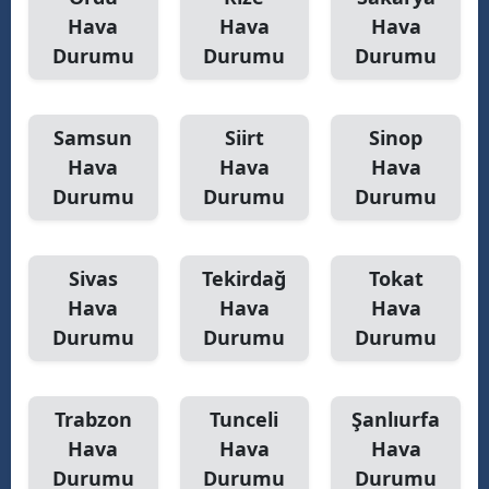
Hava
Hava
Hava
Durumu
Durumu
Durumu
Samsun
Siirt
Sinop
Hava
Hava
Hava
Durumu
Durumu
Durumu
Sivas
Tekirdağ
Tokat
Hava
Hava
Hava
Durumu
Durumu
Durumu
Trabzon
Tunceli
Şanlıurfa
Hava
Hava
Hava
Durumu
Durumu
Durumu