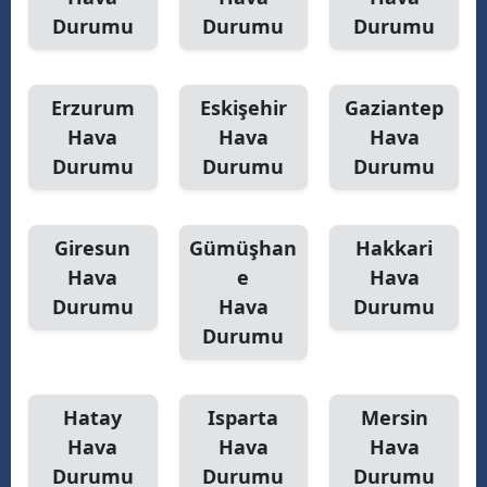
Durumu
Durumu
Durumu
Erzurum
Eskişehir
Gaziantep
Hava
Hava
Hava
Durumu
Durumu
Durumu
Giresun
Gümüşhan
Hakkari
Hava
e
Hava
Durumu
Hava
Durumu
Durumu
Hatay
Isparta
Mersin
Hava
Hava
Hava
Durumu
Durumu
Durumu