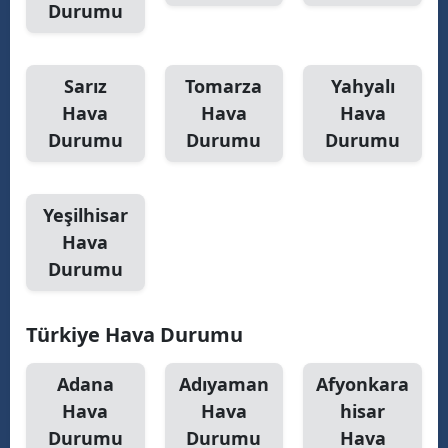
Durumu
Sarız
Tomarza
Yahyalı
Hava
Hava
Hava
Durumu
Durumu
Durumu
Yeşilhisar
Hava
Durumu
Türkiye Hava Durumu
Adana
Adıyaman
Afyonkara
Hava
Hava
hisar
Durumu
Durumu
Hava