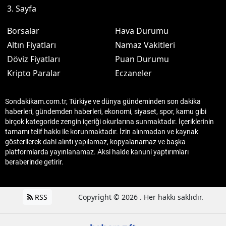
3. Sayfa
Borsalar
Hava Durumu
Altın Fiyatları
Namaz Vakitleri
Döviz Fiyatları
Puan Durumu
Kripto Paralar
Eczaneler
Sondakikam.com.tr, Türkiye ve dünya gündeminden son dakika
haberleri, gündemden haberleri, ekonomi, siyaset, spor, kamu gibi
birçok kategoride zengin içeriği okurlarına sunmaktadır. İçeriklerinin
tamamı telif hakkı ile korunmaktadır. İzin alınmadan ve kaynak
gösterilerek dahi alıntı yapılamaz, kopyalanamaz ve başka
platformlarda yayınlanamaz. Aksi halde kanuni yaptırımları
beraberinde getirir.
RSS
Copyright © 2026 . Her hakkı saklıdır.