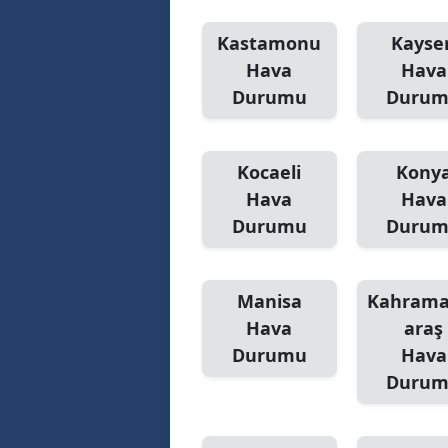
Y
Kastamonu
Kayser
Hava
Hava
Z
Durumu
Duru
A
B
Kocaeli
Kony
Hava
Hava
K
Durumu
Duru
K
B
Manisa
Kahram
Ş
Hava
araş
Durumu
Hava
B
Duru
A
I