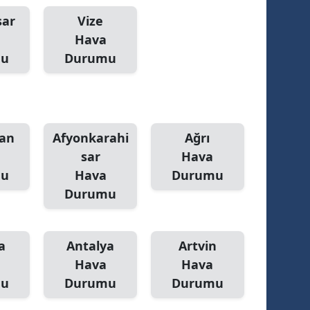
sar
ersin
Vize
Hava
stanbul
mu
Durumu
zmir
ars
astamonu
an
Afyonkarahi
Ağrı
sar
Hava
ayseri
mu
Hava
Durumu
rklareli
Durumu
ırşehir
a
Antalya
Artvin
ocaeli
Hava
Hava
onya
mu
Durumu
Durumu
ütahya