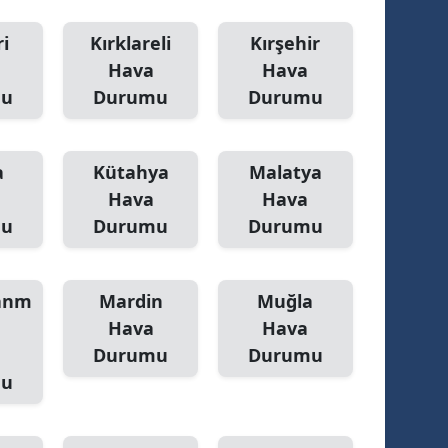
ozgat
i
Kırklareli
Kırşehir
Hava
Hava
onguldak
mu
Durumu
Durumu
ksaray
ayburt
a
Kütahya
Malatya
Hava
Hava
araman
mu
Durumu
Durumu
ırıkkale
atman
anm
Mardin
Muğla
ırnak
Hava
Hava
Durumu
Durumu
artın
mu
rdahan
ğdır