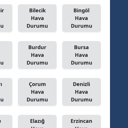
alatya
ir
Bilecik
Bingöl
Hava
Hava
anisa
mu
Durumu
Durumu
ahramanmaraş
ardin
Burdur
Bursa
Hava
Hava
uğla
mu
Durumu
Durumu
uş
evşehir
ı
Çorum
Denizli
iğde
Hava
Hava
mu
Durumu
Durumu
rdu
ize
e
Elazığ
Erzincan
akarya