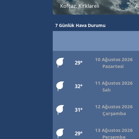
Kofçaz, Kırklareli
A
B
B
7 Günlük Hava Durumu
Bi
B
B
10 Ağustos 2026
29°
Pazartesi
B
11 Ağustos 2026
Ç
32°
Salı
Ç
12 Ağustos 2026
Ç
31°
Çarşamba
D
13 Ağustos 2026
29°
D
Perşembe