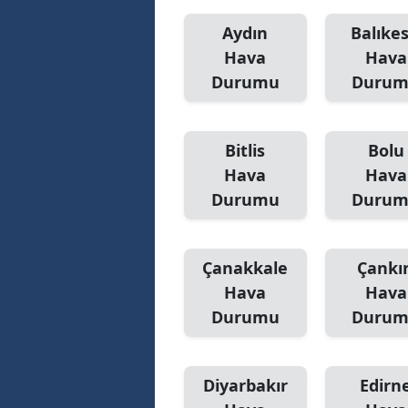
M
Aydın
Balıkes
Hava
Hava
M
Durumu
Duru
K
M
Bitlis
Bolu
Hava
Hava
M
Durumu
Duru
M
N
Çanakkale
Çankır
N
Hava
Hava
Durumu
Duru
O
R
Diyarbakır
Edirn
S