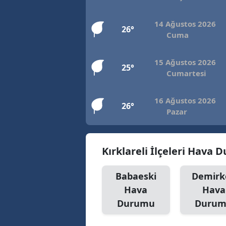
E
14 Ağustos 2026
26°
E
Cuma
E
15 Ağustos 2026
25°
Cumartesi
E
E
16 Ağustos 2026
26°
Pazar
G
G
Kırklareli İlçeleri Hava
G
Babaeski
Demirk
H
Hava
Hava
H
Durumu
Duru
I