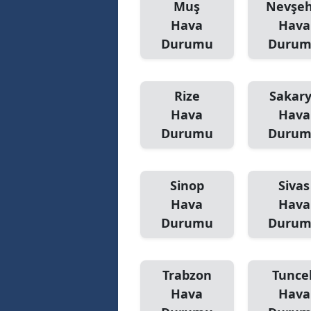
Muş
Nevşeh
Hava
Hava
Y
Durumu
Duru
K
Ki
Rize
Sakar
Hava
Hava
O
Durumu
Duru
D
Sinop
Sivas
Hava
Hava
Durumu
Duru
Trabzon
Tuncel
Hava
Hava