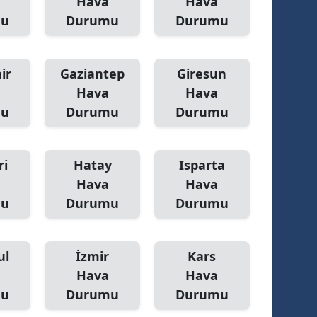
Hava
Hava
mu
Durumu
Durumu
amsun
irt
ir
Gaziantep
Giresun
inop
Hava
Hava
mu
Durumu
Durumu
ivas
ekirdağ
ri
Hatay
Isparta
okat
Hava
Hava
rabzon
mu
Durumu
Durumu
unceli
ul
İzmir
Kars
anlıurfa
Hava
Hava
şak
mu
Durumu
Durumu
an