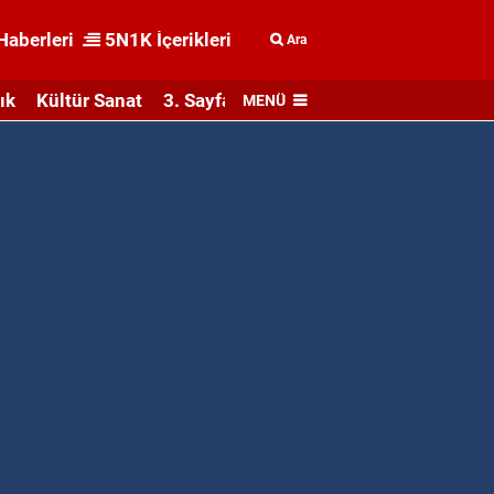
Haberleri
5N1K İçerikleri
Ara
ık
Kültür Sanat
3. Sayfa
MENÜ