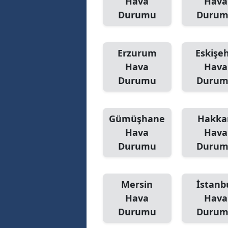
Hava
Hava
Durumu
Duru
S
Si
Erzurum
Eskişeh
S
Hava
Hava
Durumu
Duru
S
T
Gümüşhane
Hakka
T
Hava
Hava
T
Durumu
Duru
T
Mersin
İstanb
Ş
Hava
Hava
U
Durumu
Duru
V