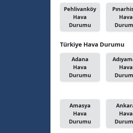
Pehlivanköy
Pınarhi
M
Hava
Hava
İ
Durumu
Duru
İ
Türkiye Hava Durumu
K
K
Adana
Adıyam
Hava
Hava
K
Durumu
Duru
Kı
K
Amasya
Ankar
K
Hava
Hava
K
Durumu
Duru
K