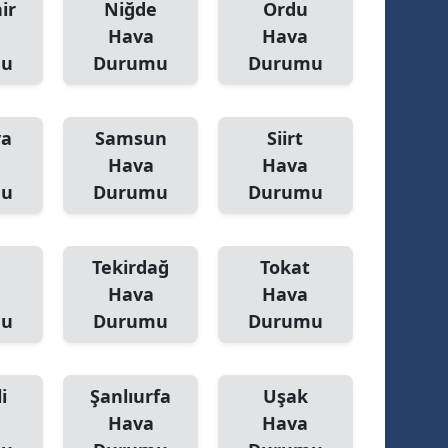
ir
Niğde
Ordu
Hava
Hava
alova
mu
Durumu
Durumu
arabük
lis
ya
Samsun
Siirt
smaniye
Hava
Hava
mu
Durumu
Durumu
üzce
Tekirdağ
Tokat
Hava
Hava
mu
Durumu
Durumu
i
Şanlıurfa
Uşak
Hava
Hava