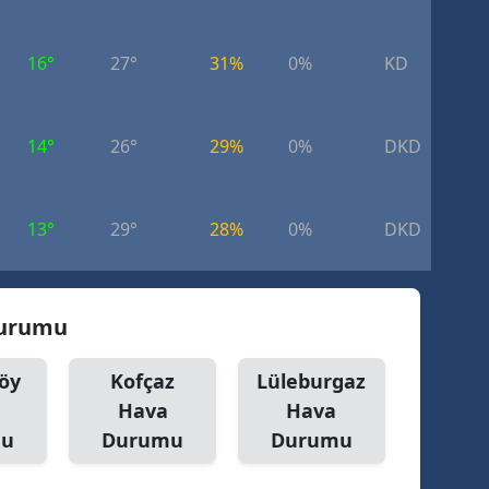
dirne
16°
27°
31%
0%
KD
8.
lazığ
rzincan
14°
26°
29%
0%
DKD
8.
rzurum
skişehir
13°
29°
28%
0%
DKD
5.
aziantep
iresun
 Durumu
ümüşhane
öy
Kofçaz
Lüleburgaz
akkari
Hava
Hava
atay
mu
Durumu
Durumu
sparta