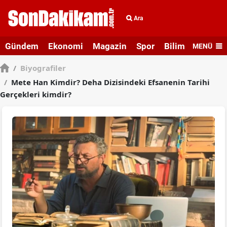
Ara
Gündem
Ekonomi
Magazin
Spor
Bilim ve Teknolo
MENÜ
/
Biyografiler
/
Mete Han Kimdir? Deha Dizisindeki Efsanenin Tarihi
Gerçekleri kimdir?