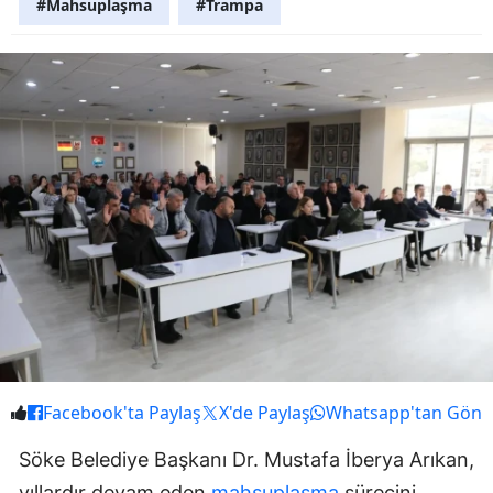
#Mahsuplaşma
#Trampa
Facebook'ta Paylaş
X'de Paylaş
Whatsapp'tan Gönd
Söke Belediye Başkanı Dr. Mustafa İberya Arıkan,
yıllardır devam eden
mahsuplaşma
sürecini