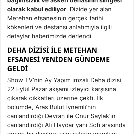
bağımsızlık ve askeri dehasının simgesi
olarak kabul ediliyor
. Dizide yer alan
Metehan efsanesinin gerçek tarihi
kökenleri ve destansı anlatımıyla ilgili
detaylar haberimizde derlendi.
DEHA DIZISI ILE METEHAN
EFSANESI YENIDEN GÜNDEME
GELDI
Show TV’nin Ay Yapım imzalı Deha dizisi,
22 Eylül Pazar akşamı izleyici karşısına
çıkarak dikkatleri üzerine çekti. İlk
bölümde, Aras Bulut İynemli'nin
canlandırdığı Devran ile Onur Saylak'ın
canlandırdığı Ali Haydar yani Sofi arasında