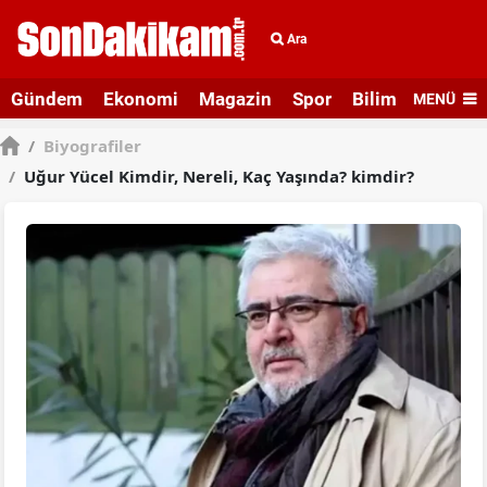
Ara
Gündem
Ekonomi
Magazin
Spor
Bilim ve Teknolo
MENÜ
/
Biyografiler
/
Uğur Yücel Kimdir, Nereli, Kaç Yaşında? kimdir?