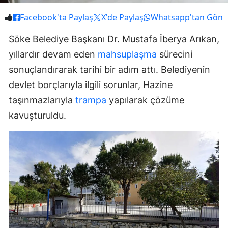
Facebook'ta Paylaş
X'de Paylaş
Whatsapp'tan Gönd
Söke Belediye Başkanı Dr. Mustafa İberya Arıkan,
yıllardır devam eden
mahsuplaşma
sürecini
sonuçlandırarak tarihi bir adım attı. Belediyenin
devlet borçlarıyla ilgili sorunlar, Hazine
taşınmazlarıyla
trampa
yapılarak çözüme
kavuşturuldu.