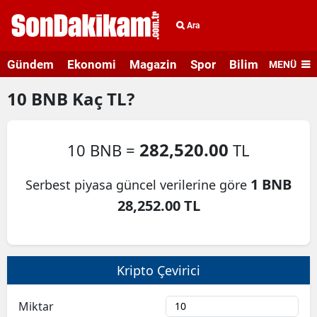
Ara
Gündem
Ekonomi
Magazin
Spor
Bilim ve Teknolo
MENÜ
10
BNB
Kaç TL?
282,520.00
10 BNB =
TL
1 BNB
Serbest piyasa güncel verilerine göre
28,252.00 TL
Kripto Çevirici
Miktar