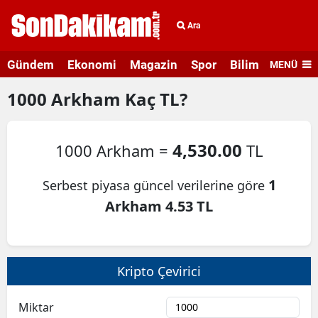
Ara
Gündem
Ekonomi
Magazin
Spor
Bilim ve Teknolo
MENÜ
1000
Arkham
Kaç TL?
4,530.00
1000 Arkham =
TL
1
Serbest piyasa güncel verilerine göre
Arkham 4.53 TL
Kripto Çevirici
Miktar