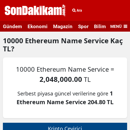
Ara
Gündem
Ekonomi
Magazin
Spor
Bilim ve Teknolo
MENÜ
10000
Ethereum Name Service
Kaç
TL?
10000 Ethereum Name Service =
2,048,000.00
TL
1
Serbest piyasa güncel verilerine göre
Ethereum Name Service 204.80 TL
Kripto Çevirici